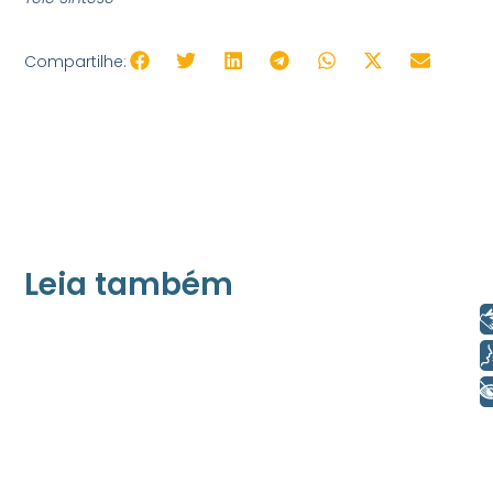
Compartilhe:
Leia também
Libras
21/05/2026
Voz
Press Release Associados
+ Acessibilidade
Apenas 16% rejeitam pagar taxa para ter
acesso a serviços digitais ao alugar imóvel,
revela pesquisa Datafolha