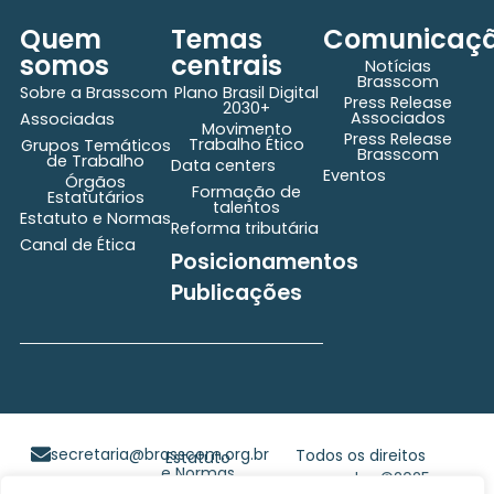
Quem
Temas
Comunicaç
somos
centrais
Notícias
Brasscom
Sobre a Brasscom
Plano Brasil Digital
Press Release
2030+
Associados
Associadas
Movimento
Press Release
Trabalho Ético
Grupos Temáticos
Brasscom
de Trabalho
Data centers
Eventos
Órgãos
Formação de
Estatutários
talentos
Estatuto e Normas
Reforma tributária
Canal de Ética
Posicionamentos
Publicações
secretaria@brasscom.org.br
Todos os direitos
Estatuto
e Normas
reservados ©2025