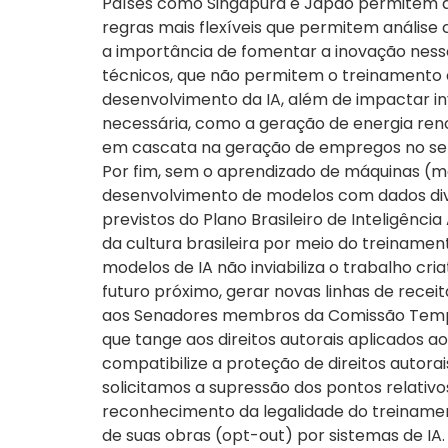
Países como Singapura e Japão permitem am
regras mais flexíveis que permitem análise
a importância de fomentar a inovação ness
técnicos, que não permitem o treinamento em
desenvolvimento da IA, além de impactar inv
necessária, como a geração de energia ren
em cascata na geração de empregos no setor
Por fim, sem o aprendizado de máquinas (ma
desenvolvimento de modelos com dados diver
previstos do Plano Brasileiro de Inteligência
da cultura brasileira por meio do treinamen
modelos de IA não inviabiliza o trabalho cri
futuro próximo, gerar novas linhas de recei
aos Senadores membros da Comissão Temporá
que tange aos direitos autorais aplicados 
compatibilize a proteção de direitos autora
solicitamos a supressão dos pontos relativo
reconhecimento da legalidade do treinamento
de suas obras (opt-out) por sistemas de IA