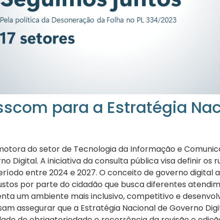
sscom para a Estratégia Na
otora do setor de Tecnologia da Informação e Comunica
 Digital. A iniciativa da consulta pública visa definir os
período entre 2024 e 2027. O conceito de governo digital
 custos por parte do cidadão que busca diferentes atend
nta um ambiente mais inclusivo, competitivo e desenvol
am assegurar que a Estratégia Nacional de Governo Digita
ade de obrigatoriedade e recorrência da revisão e ediçã