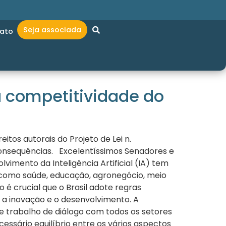
Seja associada
ato
la competitividade do
itos autorais do Projeto de Lei n.
 consequências. Excelentíssimos Senadores e
vimento da Inteligência Artificial (IA) tem
s como saúde, educação, agronegócio, meio
 é crucial que o Brasil adote regras
 a inovação e o desenvolvimento. A
te trabalho de diálogo com todos os setores
essário equilíbrio entre os vários aspectos