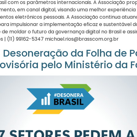
il com os parâmetros internacionais. A Associação propôs
mento, em canal digital, visando uma melhor experiência
entos eletrônicos pessoais. A Associação continua atuand
ara impulsionar a implementação eficaz e sustentável da 
de moldar o futuro da governança digital no Brasil e as
ios | (11) 99162-5347 michael.rios@brasscom.org.br
a Desoneração da Folha de 
visória pelo Ministério da 