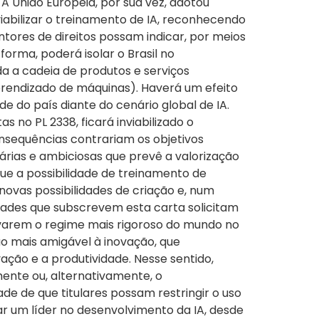
 União Europeia, por sua vez, adotou
iabilizar o treinamento de IA, reconhecendo
res de direitos possam indicar, por meios
orma, poderá isolar o Brasil no
da a cadeia de produtos e serviços
prendizado de máquinas). Haverá um efeito
 do país diante do cenário global de IA.
no PL 2338, ficará inviabilizado o
nsequências contrariam os objetivos
ssárias e ambiciosas que prevê a valorização
que a possibilidade de treinamento de
r novas possibilidades de criação e, num
tidades que subscrevem esta carta solicitam
ovarem o regime mais rigoroso do mundo no
o mais amigável à inovação, que
ação e a produtividade. Nesse sentido,
mente ou, alternativamente, o
de de que titulares possam restringir o uso
ar um líder no desenvolvimento da IA, desde