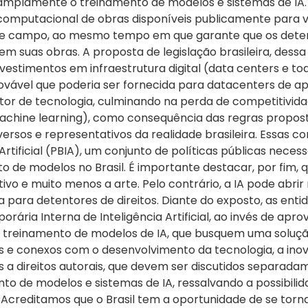
plamente o treinamento de modelos e sistemas de IA. A
 computacional de obras disponíveis publicamente para v
e campo, ao mesmo tempo em que garante que os detento
 suas obras. A proposta de legislação brasileira, dessa f
estimentos em infraestrutura digital (data centers e to
ovável que poderia ser fornecida para datacenters de a
 de tecnologia, culminando na perda de competitividade
chine learning), como consequência das regras propostas 
sos e representativos da realidade brasileira. Essas co
 Artificial (PBIA), um conjunto de políticas públicas nece
to de modelos no Brasil. É importante destacar, por fim, 
ativo e muito menos a arte. Pelo contrário, a IA pode abri
ta para detentores de direitos. Diante do exposto, as en
ria Interna de Inteligência Artificial, ao invés de apr
ao treinamento de modelos de IA, que busquem uma soluçã
is e conexos com o desenvolvimento da tecnologia, a inov
s a direitos autorais, que devem ser discutidos separada
 de modelos e sistemas de IA, ressalvando a possibilida
. Acreditamos que o Brasil tem a oportunidade de se torn