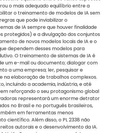
rou o mais adequado equilíbrio entre a
bilitar o treinamento de modelos de IA sem
regras que pode inviabilizar o
istemas de IA sempre que houver finalidade
 protegidos) e a divulgação dos conjuntos
inamento de novos modelos locais de IA e o
as que dependem desses modelos para
dutivo. O treinamento de sistemas de IA é
o de um e-mail ou documento; dialogar com
nto a uma empresa; ler, pesquisar e
 e na elaboração de trabalhos complexos.
 incluindo a academia, indústria, e até
 vem reforçando o seu protagonismo global
novadoras representará um enorme detrator
os no Brasil e no português brasileiros,
s também em ferramentas menos
o científico. Além disso, o PL 2338 não
eitos autorais e o desenvolvimento da IA.