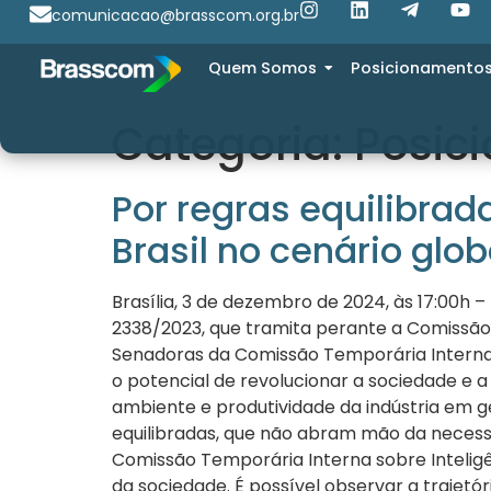
comunicacao@brasscom.org.br
Quem Somos
Posicionamento
Categoria:
Posic
Por regras equilibrad
Brasil no cenário globa
Brasília, 3 de dezembro de 2024, às 17:00h –
2338/2023, que tramita perante a Comissão 
Senadoras da Comissão Temporária Interna so
o potencial de revolucionar a sociedade e 
ambiente e produtividade da indústria em ger
equilibradas, que não abram mão da necess
Comissão Temporária Interna sobre Inteligê
da sociedade. É possível observar a trajetó