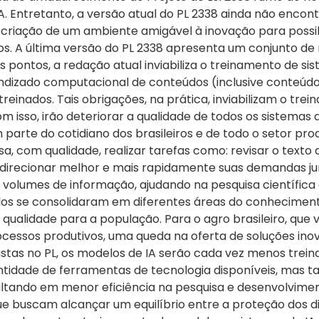
. Entretanto, a versão atual do PL 2338 ainda não encont
a criação de um ambiente amigável à inovação para possi
itos. A última versão do PL 2338 apresenta um conjunto de 
os pontos, a redação atual inviabiliza o treinamento de s
ndizado computacional de conteúdos (inclusive conteúdos
reinados. Tais obrigações, na prática, inviabilizam o tre
m isso, irão deteriorar a qualidade de todos os sistem
 parte do cotidiano dos brasileiros e de todo o setor pro
, com qualidade, realizar tarefas como: revisar o text
e direcionar melhor e mais rapidamente suas demandas ju
volumes de informação, ajudando na pesquisa científica
os se consolidaram em diferentes áreas do conhecimento,
qualidade para a população. Para o agro brasileiro, que
processos produtivos, uma queda na oferta de soluções i
stas no PL, os modelos de IA serão cada vez menos treinad
tidade de ferramentas de tecnologia disponíveis, ma
sultando em menor eficiência na pesquisa e desenvolviment
 buscam alcançar um equilíbrio entre a proteção dos dir