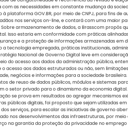
hada com as necessidades em constante mudança da socie
 à plataforma GOV.BR, por meio de CNPJ, para fins de au
adãos nos serviços on-line, e contará com uma maior par
tiva. Sobre armazenamento de dados, a Brasscom propôs 
ntal. Isso estaria em conformidade com práticas alinhad
urança e a proteção de informações armazenadas em da
 tecnologia empregada, práticas institucionais, administ
tratégia Nacional de Governo Digital leve em consideraç
eio do acesso aos dados da administração pública, ente
o acesso aos dados estruturados ou não, sem limitações,
ade, negócios e informações para a sociedade brasileira.
os de reuso de dados públicos, módulos e sistemas para 
 setor privado para o dinamismo da economia digital. A i
zação se prova em resultados ao agregar mecanismos exi
ras públicas digitais, foi proposto que sejam utilizadas 
 dos serviços, para escalar as iniciativas de governo abe
vado nos desenvolvimentos das infraestruturas, por meio 
orço na garantia da proteção da privacidade no emprego