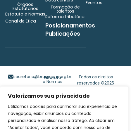
Data centers
Eventos
Órgãos
Formação de
Estatutários
talentos
Estatuto e Normas
Reforma tributária
Canal de Ética
Posicionamentos
Publicações
secretaria@brasscom.org.br
Todos os direitos
Estatuto
e Normas
reservados ©2025
BRASSCOM |
Valorizamos sua privacidade
Orgulhosamente
desenvolvido por
Gim
Utilizamos cookies para aprimorar sua experiência de
Digital
navegação, exibir anúncios ou conteúdo
personalizado e analisar nosso tráfego. Ao clicar em
“Aceitar todos”, você concorda com nosso uso de