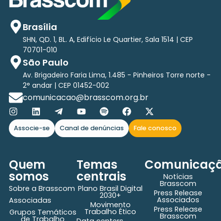
Brasília
SHN, QD. 1, BL. A, Edifício Le Quartier, Sala 1514 | CEP
70701-010
São Paulo
Av. Brigadeiro Faria Lima, 1.485 - Pinheiros Torre norte -
2° andar | CEP 01452-002
comunicacao@brasscom.org.br
Associe-se
Canal de denúncias
Fale conosco
Quem
Temas
Comunicaç
somos
centrais
Notícias
Brasscom
Sobre a Brasscom
Plano Brasil Digital
Press Release
2030+
Associados
Associadas
Movimento
Press Release
Trabalho Ético
Grupos Temáticos
Brasscom
de Trabalho