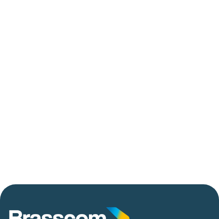
trilhões em investimentos em tecnologias
até 2029
06/05/2026
Press Release Brasscom
AVISO DE PAUTA:
Em TecForum Pocket, Brasscom divulga
relatório exclusivo com projeção de até R$ 2
tri em tecnologias até 2029