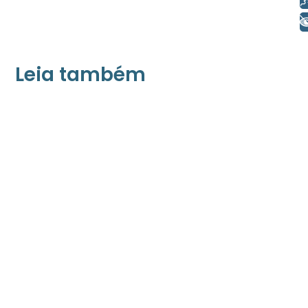
+ Acessibilidade
Leia também
21/05/2026
Press Release Associados
Apenas 16% rejeitam pagar taxa para ter
acesso a serviços digitais ao alugar imóvel,
revela pesquisa Datafolha
08/05/2026
Press Release Brasscom
Estudo da Brasscom projeta até R$ 2