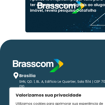
ter acesso a serviços digitais ao aluga
imóvel, revela pesquisa Datafolha
Brasília
SHN, QD. 1, BL. A, Edifício Le Quartier, Sala 1514 | CEP 7
010
São Paulo
Valorizamos sua privacidade
Av. Brigadeiro Faria Lima, 1.485 - Pinheiros Torre nort
andar | CEP 01452-002
Utilizamos cookies para aprimorar sua experiência de