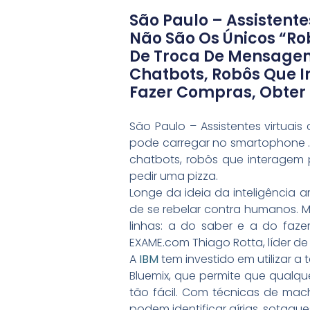
São Paulo – Assistente
Não São Os Únicos “ro
De Troca De Mensagen
Chatbots, Robôs Que I
Fazer Compras, Obter 
São Paulo – Assistentes virtuai
pode carregar no smartophone .
chatbots, robôs que interagem 
pedir uma pizza.
Longe da ideia da inteligência 
de se rebelar contra humanos. M
linhas: a do saber e a do faze
EXAME.com Thiago Rotta, líder de
A
IBM
tem investido em utilizar 
Bluemix, que permite que qualque
tão fácil. Com técnicas de mac
podem identificar gírias, sotaq