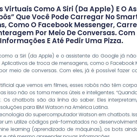
s Virtuais Como A Siri (da Apple) E O A
bôs” Que Você Pode Carregar No Smart
s, Como O Facebook Messenger, Carr
nteragem Por Meio De Conversas. Com El
Informações E Até Pedir Uma Pizza.
s como a Siri (da Apple) e o assistente do Google já nã
 Aplicativos de troca de mensagens, como o Facebook 
por meio de conversas. Com eles, já é possível fazer c
artificial que vemos em filmes, esses robôs não têm co
as isso não os torna menos úteis e inteligentes. “Quand
r. Os chatbots são da linha do saber. Eles interpreta
 soluções para IBM Watson na América Latina.
a tecnologia do supercomputador Watson em chatbots. Iss
r um utilize códigos pré-formatados no desenvolvimento
hine learning (aprendizado de máquinas), os bots aind
ues e até mesmo apreender novas informações.