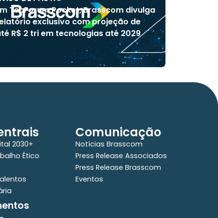
m TecForum Pocket, Brasscom divulga
elatório exclusivo com projeção de
té R$ 2 tri em tecnologias até 2029
ntrais
Comunicação
ital 2030+
Notícias Brasscom
balho Ético
Press Release Associados
Press Release Brasscom
alentos
Eventos
ária
mentos