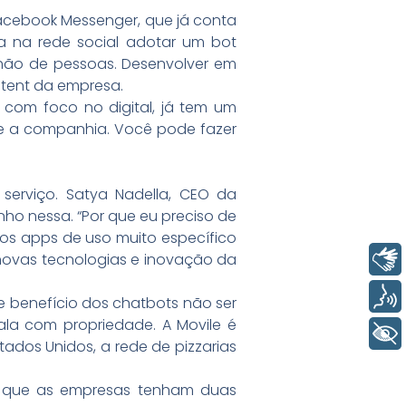
Facebook Messenger, que já conta
a na rede social adotar um bot
hão de pessoas. Desenvolver em
ntent da empresa.
 com foco no digital, já tem um
re a companhia. Você pode fazer
serviço. Satya Nadella, CEO da
nho nessa. “Por que eu preciso de
os apps de uso muito específico
Libras
 novas tecnologias e inovação da
Voz
e benefício dos chatbots não ser
ala com propriedade. A Movile é
+ Acessibilidade
ados Unidos, a rede de pizzarias
de que as empresas tenham duas