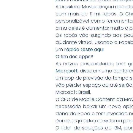
A brasileira Movile lançou rece
com mais de 11 mil robôs. O C
personalizável como ferrament
cima deles é aumentar muito o p
Os robôs vão surgindo aos pouc
ajudante virtual. Usando o Fac
um
rápido teste aqui
.
O fim dos apps?
As novas possibilidades têm g
Microsoft
, disse em uma conferên
um app de previsão do tempo se
vão perder espaço ou até serão 
Microsoft Brasil.
O CEO de Mobile Content da Movi
necessário baixar um novo apli
dona do iFood e tem investido n
Domino’s já adota o sistema por
O líder de soluções da IBM, p