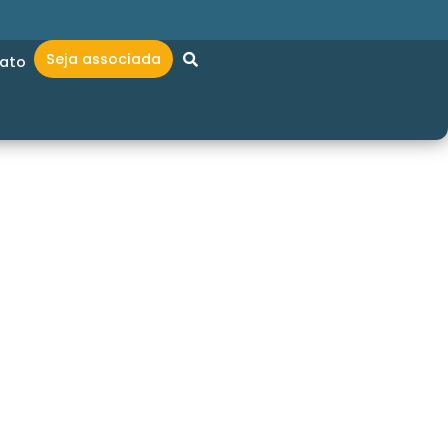
Seja associada
ato