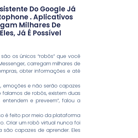
ssistente Do Google Já
ophone . Aplicativos
egam Milhares De
es, Já É Possível
o são os únicos “robôs” que você
Messenger, carregam milhares de
ompras, obter informações e até
rpo, emoções e não serão capazes
o falamos de robôs, existem duas
m, entendem e preveem”, falou a
o é feito por meio da plataforma
. Criar um robô virtual nunca foi
a são capazes de aprender. Eles