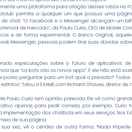
ntemente uma plataforma para criação desses robôs no 
hatclub permite a qualquer um que possua uma págin
a de chat. “O Facebook e o Messenger alcançam um bil
otencial de mercado”, diz Paulo Curio, CEO de Mobile Co
os e de forma experimental. O Banco Original, aquele
ebook Messenger, pessoas podem tirar suas dúvidas sob
erado especulações sobre o futuro de aplicativos de 
cia que “os bots são os novos apps”. E ele não está sozi
 posso perguntar para um bot qual a previsão? Todos 
extintos”, falou a EXAME.com Richard Chaves, diretor de
le Paulo Curio tem opinião parecida. Ele vê como grand
cativo apenas para pedir comida, por exemplo. Curio f
a implementação dos chatbots em seus serviços. Nos Est
 meio de sua página.
or sua vez, vê o cenário de outra forma. “Nada impe