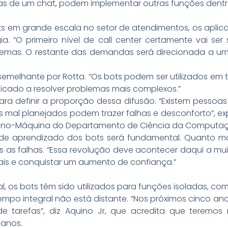
as de um chat, podem implementar outras funções dentro 
ots em grande escala no setor de atendimentos, os aplic
gia. “O primeiro nível de call center certamente vai se
lemas. O restante das demandas será direcionada a um 
emelhante por Rotta. “Os bots podem ser utilizados em ta
icado a resolver problemas mais complexos.”
para definir a proporção dessa difusão. “Existem pess
s mal planejados podem trazer falhas e desconforto”, expl
umano-Máquina do Departamento de Ciência da Computaçã
de aprendizado dos bots será fundamental. Quanto mais
 as falhas. “Essa revolução deve acontecer daqui a mui
itais e conquistar um aumento de confiança.”
l, os bots têm sido utilizados para funções isoladas, co
empo integral não está distante. “Nos próximos cinco an
e tarefas”, diz Aquino Jr, que acredita que teremo
0 anos.