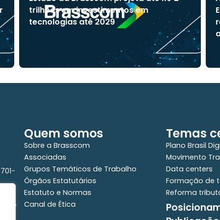
r
trilhões em investimentos em
E
tecnologias até 2029
r
a
Quem somos
Temas ce
Sobre a Brasscom
Plano Brasil Dig
Associadas
Movimento Tra
Grupos Temáticos de Trabalho
Data centers
0701-
Órgãos Estatutários
Formação de t
Estatuto e Normas
Reforma tribut
Canal de Ética
Posiciona
e - 2°