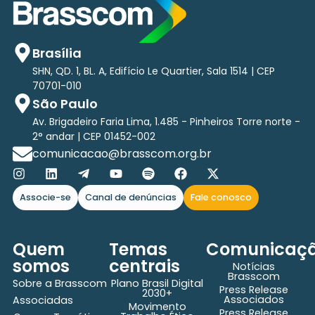
Brasília
SHN, QD. 1, BL. A, Edifício Le Quartier, Sala 1514 | CEP
70701-010
São Paulo
Av. Brigadeiro Faria Lima, 1.485 - Pinheiros Torre norte -
2° andar | CEP 01452-002
comunicacao@brasscom.org.br
Associe-se
Canal de denúncias
Fale conosco
Quem
Temas
Comunicaç
somos
centrais
Notícias
Brasscom
Sobre a Brasscom
Plano Brasil Digital
Press Release
2030+
Associados
Associadas
Movimento
Press Release