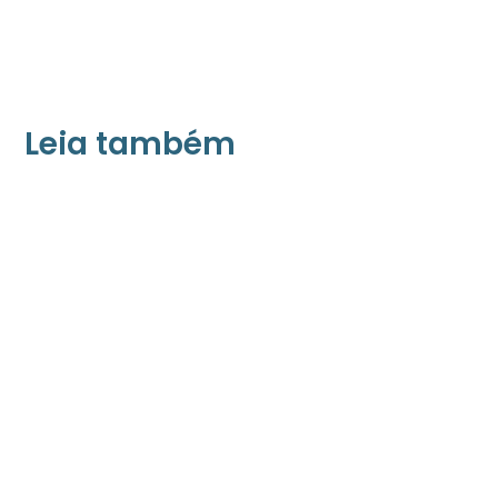
Leia também
21/05/2026
Press Release Associados
Apenas 16% rejeitam pagar taxa para ter
acesso a serviços digitais ao alugar imóvel,
revela pesquisa Datafolha
08/05/2026
Press Release Brasscom