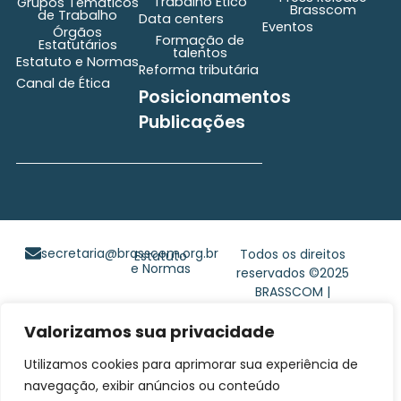
Trabalho Ético
Grupos Temáticos
Brasscom
de Trabalho
Data centers
Eventos
Órgãos
Formação de
Estatutários
talentos
Estatuto e Normas
Reforma tributária
Canal de Ética
Posicionamentos
Publicações
secretaria@brasscom.org.br
Todos os direitos
Estatuto
e Normas
reservados ©2025
BRASSCOM |
Orgulhosamente
desenvolvido por
Gim
Valorizamos sua privacidade
Digital
Utilizamos cookies para aprimorar sua experiência de
navegação, exibir anúncios ou conteúdo