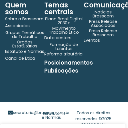
Quem
Temas
Comunicaç
somos
centrais
Notícias
Brasscom
Sobre a Brasscom
Plano Brasil Digital
Press Release
2030+
Associados
Associadas
Movimento
Press Release
Trabalho Ético
Grupos Temáticos
Brasscom
de Trabalho
Data centers
Eventos
Órgãos
Formação de
Estatutários
talentos
Estatuto e Normas
Reforma tributária
Canal de Ética
Posicionamentos
Publicações
secretaria@brasscom.org.br
Todos os direitos
Estatuto
e Normas
reservados ©2025
BRASSCOM |