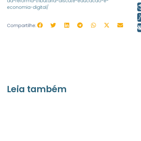
da-reforma-tributaria-discute-educacao-e-
Libras
economia-digital/
Voz
Compartilhe:
+ Acessibilidade
Leia também
21/05/2026
Press Release Associados
Apenas 16% rejeitam pagar taxa para ter
acesso a serviços digitais ao alugar imóvel,
revela pesquisa Datafolha