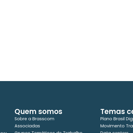
08/05/2026
0
Press Release Brasscom
P
Estudo da Brasscom projeta até R$ 2
A
r
trilhões em investimentos em
E
tecnologias até 2029
r
a
Quem somos
Temas ce
Sobre a Brasscom
Plano Brasil Dig
Associadas
Movimento Tra
Grupos Temáticos de Trabalho
Data centers