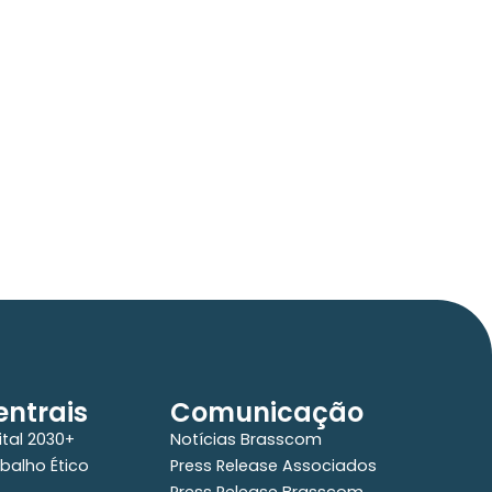
6/05/2026
ress Release Brasscom
VISO DE PAUTA:
m TecForum Pocket, Brasscom divulga
elatório exclusivo com projeção de
té R$ 2 tri em tecnologias até 2029
ntrais
Comunicação
ital 2030+
Notícias Brasscom
balho Ético
Press Release Associados
Press Release Brasscom