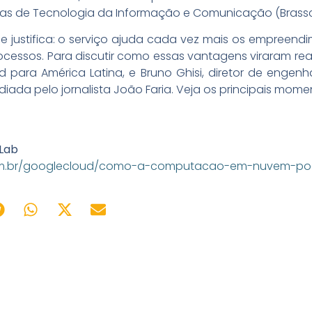
esas de Tecnologia da Informação e Comunicação (Brass
e justifica: o serviço ajuda cada vez mais os empreen
ocessos. Para discutir como essas vantagens viraram rea
d para América Latina, e Bruno Ghisi, diretor de engen
iada pelo jornalista João Faria. Veja os principais mom
 Lab
com.br/googlecloud/como-a-computacao-em-nuvem-po