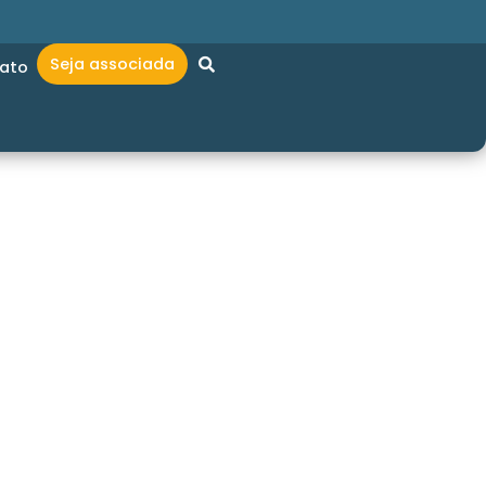
Seja associada
ato