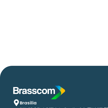
21/05/2026
Press Release Associados
Apenas 16% rejeitam pagar taxa para
ter acesso a serviços digitais ao aluga
imóvel, revela pesquisa Datafolha
Brasília