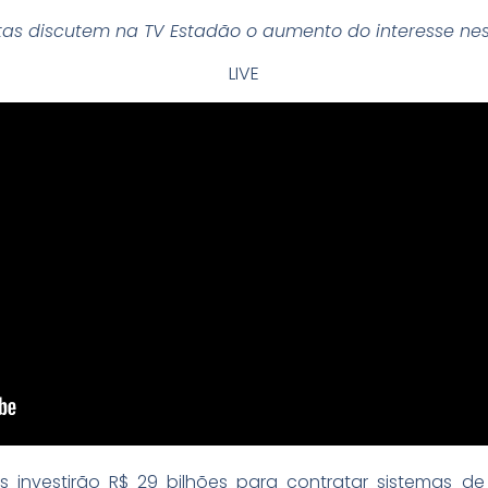
stas discutem na TV Estadão o aumento do interesse nes
LIVE
ras investirão R$ 29 bilhões para contratar sistemas 