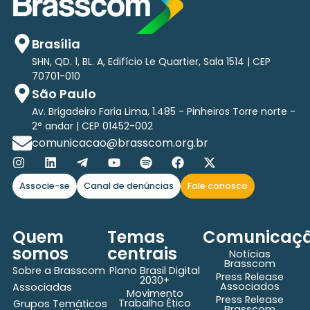
Brasília
SHN, QD. 1, BL. A, Edifício Le Quartier, Sala 1514 | CEP
70701-010
São Paulo
Av. Brigadeiro Faria Lima, 1.485 - Pinheiros Torre norte -
2° andar | CEP 01452-002
comunicacao@brasscom.org.br
Associe-se
Canal de denúncias
Fale conosco
Quem
Temas
Comunicaç
somos
centrais
Notícias
Brasscom
Sobre a Brasscom
Plano Brasil Digital
Press Release
2030+
Associados
Associadas
Movimento
Press Release
Trabalho Ético
Grupos Temáticos
Brasscom