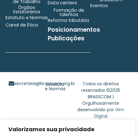
de Trabalho
Data centers
Eventos
Órgãos
Formação de
Estatutários
talentos
Estatuto e Normas
Reforma tributária
Canal de Ética
Posicionamentos
Publicações
secretaria@brasscom.org.br
Todos os direitos
Estatuto
e Normas
reservados ©2025
BRASSCOM |
Orgulhosamente
desenvolvido por
Gim
Digital
Valorizamos sua privacidade