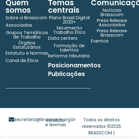
Quem
Temas
Comunicaç
somos
centrais
Notícias
Brasscom
Sobre a Brasscom
Plano Brasil Digital
Press Release
2030+
Associados
Associadas
Movimento
Press Release
Trabalho Ético
Grupos Temáticos
Brasscom
de Trabalho
Data centers
Eventos
Órgãos
Formação de
Estatutários
talentos
Estatuto e Normas
Reforma tributária
Canal de Ética
Posicionamentos
Publicações
secretaria@brasscom.org.br
Todos os direitos
Estatuto
e Normas
reservados ©2025
BRASSCOM |