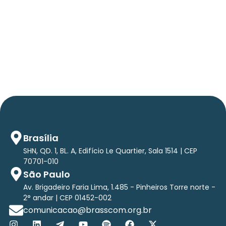
AVISO DE PAUTA:
Em TecForum Pocket, Brasscom divulga
relatório exclusivo com projeção de até R$ 2
tri em tecnologias até 2029
Brasília
SHN, QD. 1, BL. A, Edifício Le Quartier, Sala 1514 | CEP
70701-010
São Paulo
Av. Brigadeiro Faria Lima, 1.485 - Pinheiros Torre norte -
2° andar | CEP 01452-002
comunicacao@brasscom.org.br