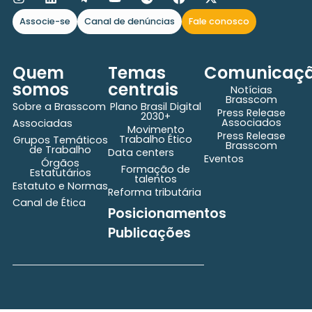
Associe-se
Canal de denúncias
Fale conosco
Quem
Temas
Comunicaç
somos
centrais
Notícias
Brasscom
Sobre a Brasscom
Plano Brasil Digital
Press Release
2030+
Associados
Associadas
Movimento
Press Release
Trabalho Ético
Grupos Temáticos
Brasscom
de Trabalho
Data centers
Eventos
Órgãos
Formação de
Estatutários
talentos
Estatuto e Normas
Reforma tributária
Canal de Ética
Posicionamentos
Publicações