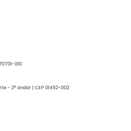
P 70701-010
orte - 2° andar | CEP 01452-002