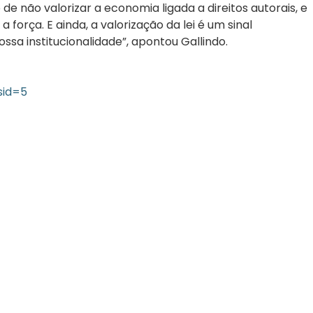
e não valorizar a economia ligada a direitos autorais, e
orça. E ainda, a valorização da lei é um sinal
sa institucionalidade”, apontou Gallindo.
sid=5
06/05/2026
Press Release Brasscom
AVISO DE PAUTA:
Em TecForum Pocket, Brasscom divulga relatório
exclusivo com projeção de até R$ 2 tri em