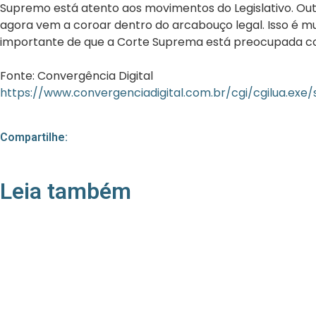
Supremo está atento aos movimentos do Legislativo. Outro
agora vem a coroar dentro do arcabouço legal. Isso é mui
importante de que a Corte Suprema está preocupada com a
Fonte: Convergência Digital
https://www.convergenciadigital.com.br/cgi/cgilua.ex
Compartilhe:
Leia também
21/05/2026
Press Release Associados
Apenas 16% rejeitam pagar taxa para ter acesso
a serviços digitais ao alugar imóvel, revela
pesquisa Datafolha