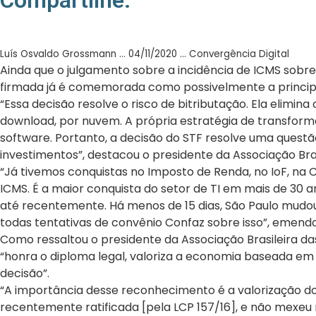
Compartilhe:
Luís Osvaldo Grossmann … 04/11/2020 … Convergência Digital
Ainda que o julgamento sobre a incidência de ICMS sobre 
firmada já é comemorada como possivelmente a principal 
“Essa decisão resolve o risco de bitributação. Ela elimi
download, por nuvem. A própria estratégia de transforma
software. Portanto, a decisão do STF resolve uma quest
investimentos”, destacou o presidente da Associação Bra
“Já tivemos conquistas no Imposto de Renda, no IoF, na
ICMS. É a maior conquista do setor de TI em mais de 30 
até recentemente. Há menos de 15 dias, São Paulo mudou
todas tentativas de convênio Confaz sobre isso”, emendou
Como ressaltou o presidente da Associação Brasileira d
“honra o diploma legal, valoriza a economia baseada em i
decisão”.
“A importância desse reconhecimento é a valorização do 
recentemente ratificada [pela LCP 157/16], e não mexeu