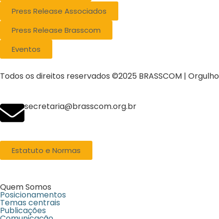
Press Release Associados
Press Release Brasscom
Eventos
Todos os direitos reservados ©2025 BRASSCOM | Orgulh
secretaria@brasscom.org.br
Estatuto e Normas
Quem Somos
Posicionamentos
Temas centrais
Publicações
Comunicação