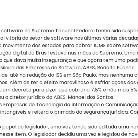
software no Supremo Tribunal Federal tenha sido suspenso
vitória do setor de software nas últimas várias décadas
na o movimento dos estados para cobrar ICMS sobre softwar
ção digital do Brasil estava nas mãos do Supremo. Uma d
ão que dava muita insegurança e que agora tem uma paci
sileira das Empresas de Software, ABES, Rodolfo Fücher.
 Cide, até na redução do ISS em São Paulo, mas nenhuma
anos. Além de ter o efeito maravilhoso é esfriar ações d
 um decreto para dizer que cobraria 7,8% e não mais 5%
 o diretor jurídico da ABES, Manoel dos Santos.
as Empresas de Tecnologia da Informação e Comunicação, 
ntangíveis e reitera o primado da segurança jurídica. Co
papel do legislador, uma vez tendo sido editada uma nor
 nesse item. O legislador decidiu uma vez e legislou de