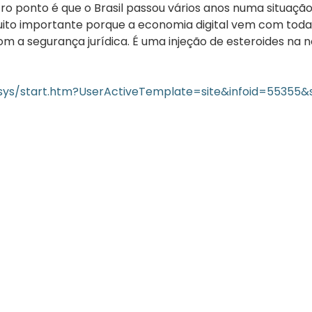
 ponto é que o Brasil passou vários anos numa situação d
to importante porque a economia digital vem com toda a f
 segurança jurídica. É uma injeção de esteroides na nos
e/sys/start.htm?UserActiveTemplate=site&infoid=55355&
08/05/2026
Press Release Brasscom
Estudo da Brasscom projeta até R$ 2 trilhões em
investimentos em tecnologias até 2029