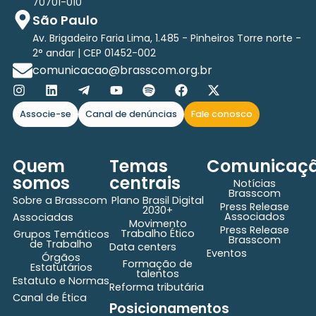
70701-010
São Paulo
Av. Brigadeiro Faria Lima, 1.485 - Pinheiros Torre norte -
2° andar | CEP 01452-002
comunicacao@brasscom.org.br
Associe-se
Canal de denúncias
Fale conosco
Quem
Temas
Comunicaç
somos
centrais
Notícias
Brasscom
Sobre a Brasscom
Plano Brasil Digital
Press Release
2030+
Associados
Associadas
Movimento
Press Release
Trabalho Ético
Grupos Temáticos
Brasscom
de Trabalho
Data centers
Eventos
Órgãos
Formação de
Estatutários
talentos
Estatuto e Normas
Reforma tributária
Canal de Ética
Posicionamentos