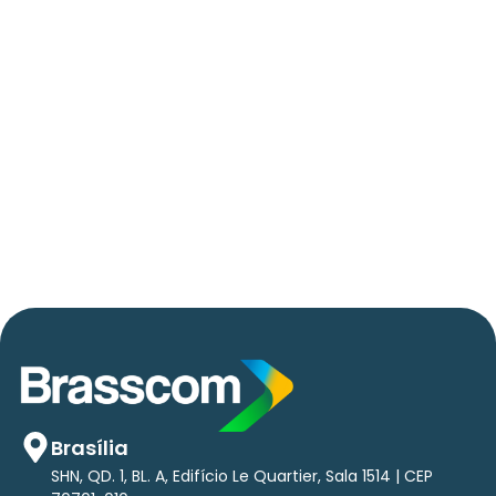
06/05/2026
Press Release Brasscom
AVISO DE PAUTA:
Em TecForum Pocket, Brasscom divulga
relatório exclusivo com projeção de até R$ 2
tri em tecnologias até 2029
Brasília
SHN, QD. 1, BL. A, Edifício Le Quartier, Sala 1514 | CEP