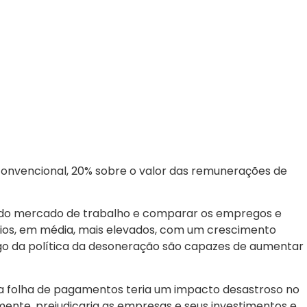
a convencional, 20% sobre o valor das remunerações de
dos do mercado de trabalho e comparar os empregos e
ios, em média, mais elevados, com um crescimento
go da política da desoneração são capazes de aumentar
da folha de pagamentos teria um impacto desastroso no
ente, prejudicaria as empresas e seus investimentos e