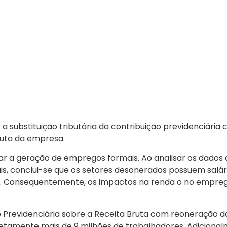
 a substituição tributária da contribuição previdenciári
ruta da empresa.
mentar a geração de empregos formais. Ao analisar os da
, conclui-se que os setores desonerados possuem salár
24. Consequentemente, os impactos na renda o no empre
o Previdenciária sobre a Receita Bruta com reoneração 
tamente mais de 9 milhões de trabalhadores. Adicionalm