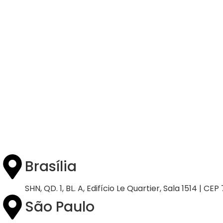
21/05/2026
Press Release Associados
Apenas 16% rejeitam pagar taxa para ter acesso
a serviços digitais ao alugar imóvel, revela
pesquisa Datafolha
Brasília
SHN, QD. 1, BL. A, Edifício Le Quartier, Sala 1514 | CE
São Paulo