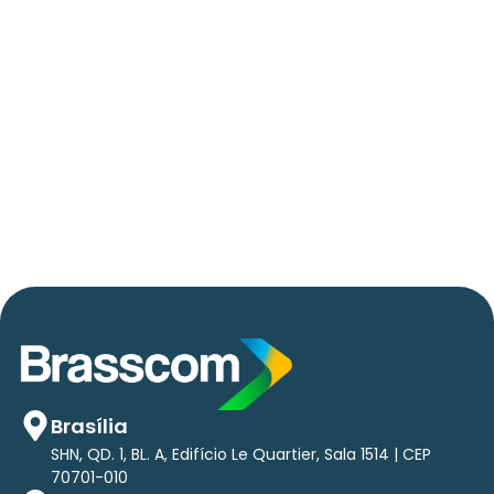
06/05/2026
Press Release Brasscom
AVISO DE PAUTA:
Em TecForum Pocket, Brasscom divulga
relatório exclusivo com projeção de até R$ 2
tri em tecnologias até 2029
Brasília
SHN, QD. 1, BL. A, Edifício Le Quartier, Sala 1514 | CEP
70701-010