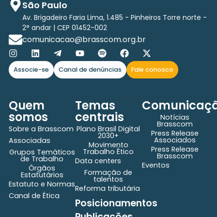
São Paulo
Av. Brigadeiro Faria Lima, 1.485 - Pinheiros Torre norte -
2° andar | CEP 01452-002
comunicacao@brasscom.org.br
Associe-se
Canal de denúncias
Fale conosco
Quem
Temas
Comunicaç
somos
centrais
Notícias
Brasscom
Sobre a Brasscom
Plano Brasil Digital
Press Release
2030+
Associados
Associadas
Movimento
Press Release
Trabalho Ético
Grupos Temáticos
Brasscom
de Trabalho
Data centers
Eventos
Órgãos
Formação de
Estatutários
talentos
Estatuto e Normas
Reforma tributária
Canal de Ética
Posicionamentos
Publicações