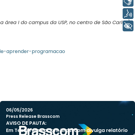
Libras
Voz
na área I do campus da USP, no centro de São Carlos)
+ Acessibilidade
pode-aprender-programacao
06/05/2026
Press Release Brasscom
AVISO DE PAUTA:
Em TecForum Pocket, Brasscom divulga relatório