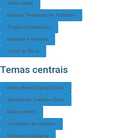
Associadas
Grupos Temáticos de Trabalho
Órgãos Estatutários
Estatuto e Normas
Canal de Ética
Temas centrais
Plano Brasil Digital 2030+
Movimento Trabalho Ético
Data centers
Formação de talentos
Reforma tributária