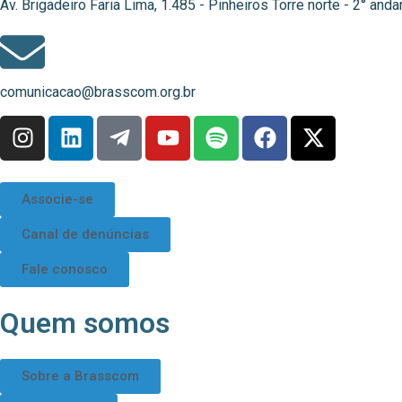
Av. Brigadeiro Faria Lima, 1.485 - Pinheiros Torre norte - 2° an
comunicacao@brasscom.org.br
Associe-se
Canal de denúncias
Fale conosco
Quem somos
Sobre a Brasscom