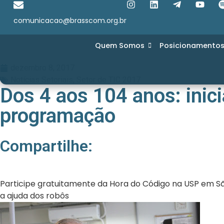
comunicacao@brasscom.org.br
Quem Somos
Posicionamento
dezembro 8, 2017
Notícias Setoriais
,
Setor de TIC 2017
Dos 4 aos 104 anos: inic
programação
Compartilhe:
Participe gratuitamente da Hora do Código na USP em S
a ajuda dos robôs