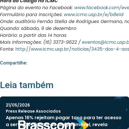
Hora do Código no ICMC
Página do evento no Facebook:
www.facebook.com/eve
Formulário para inscrições:
www.icmc.usp.br/e/b8e1d
Onde: auditório Fernão Stella de Rodrigues Germano, n
Quando: sábado, 9 de dezembro
Horário: a partir das 14 horas
Mais informações: (16) 3373-9622 /
eventos@icmc.usp.b
Fonte:
http://www.icmc.usp.br/noticias/3435-dos-4-a
Compartilhe:
Leia também
21/05/2026
Press Release Associados
Apenas 16% rejeitam pagar taxa para ter acesso
a serviços digitais ao alugar imóvel, revela