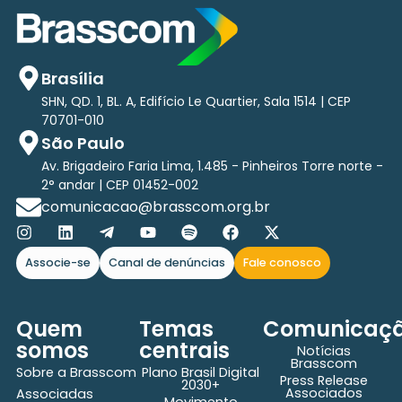
Brasília
SHN, QD. 1, BL. A, Edifício Le Quartier, Sala 1514 | CEP
70701-010
São Paulo
Av. Brigadeiro Faria Lima, 1.485 - Pinheiros Torre norte -
2° andar | CEP 01452-002
comunicacao@brasscom.org.br
Associe-se
Canal de denúncias
Fale conosco
Quem
Temas
Comunicaç
somos
centrais
Notícias
Brasscom
Sobre a Brasscom
Plano Brasil Digital
Press Release
2030+
Associados
Associadas