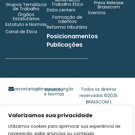
Movimento
Press Release
Trabalho Ético
Grupos Temáticos
Brasscom
de Trabalho
Data centers
Eventos
Órgãos
Formação de
Estatutários
talentos
Estatuto e Normas
Reforma tributária
Canal de Ética
Posicionamentos
Publicações
secretaria@brasscom.org.br
Todos os direitos
Estatuto
e Normas
reservados ©2025
BRASSCOM |
Orgulhosamente
Valorizamos sua privacidade
desenvolvido por
Gim
Digital
Utilizamos cookies para aprimorar sua experiência de
navegação, exibir anúncios ou conteúdo