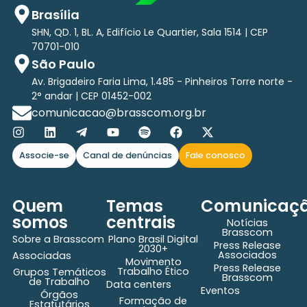
Brasília
SHN, QD. 1, BL. A, Edifício Le Quartier, Sala 1514 | CEP
70701-010
São Paulo
Av. Brigadeiro Faria Lima, 1.485 - Pinheiros Torre norte -
2° andar | CEP 01452-002
comunicacao@brasscom.org.br
Associe-se
Canal de denúncias
Fale conosco
Quem
Temas
Comunicaç
somos
centrais
Notícias
Brasscom
Sobre a Brasscom
Plano Brasil Digital
Press Release
2030+
Associados
Associadas
Movimento
Press Release
Trabalho Ético
Grupos Temáticos
Brasscom
de Trabalho
Data centers
Eventos
Órgãos
Formação de
Estatutários