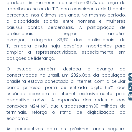
graduais. As mulheres representam 39,2% da força de
trabalho no setor de TIC, com crescimento de 1,1 ponto
percentual nos últimos seis anos. No mesmo período,
a disparidade salarial entre homens e mulheres
caiu 6,6 pontos percentuais. A participação de
profissionais negros também
avançou, atingindo 33,3% dos profissionais de
TI, embora ainda haja desafios importantes para
ampliar a representatividade, especialmente em
posições de liderança.
O estudo também destaca o avanço da
conectividade no Brasil. Em 2025, 85% da população
Libras
brasileira estava conectada à internet, com o celular
Voz
como principal porta de entrada digital: 65% dos
usuários acessam a internet exclusivamente pelo
+ Acessibilidade
dispositivo móvel. A expansão das redes e das
conexões M2M IoT, que ultrapassaram 30 milhões de
terminais, reforça o ritmo de digitalização da
economia.
As perspectivas para os próximos anos seguem