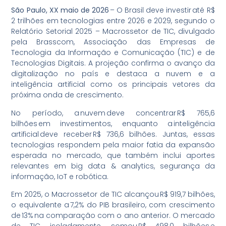
São Paulo, XX maio de 2026
– O Brasil deve investir até R$
2 trilhões em tecnologias entre 2026 e 2029, segundo o
Relatório Setorial 2025 – Macrossetor de TIC, divulgado
pela Brasscom, Associação das Empresas de
Tecnologia da Informação e Comunicação (TIC) e de
Tecnologias Digitais. A projeção confirma o avanço da
digitalização no país e destaca a nuvem e a
inteligência artificial como os principais vetores da
próxima onda de crescimento.
No período, a nuvem deve concentrar R$ 765,6
bilhões em investimentos, enquanto a inteligência
artificial deve receber R$ 736,6 bilhões. Juntas, essas
tecnologias respondem pela maior fatia da expansão
esperada no mercado, que também inclui aportes
relevantes em big data & analytics, segurança da
informação, IoT e robótica.
Em 2025, o Macrossetor de TIC alcançou R$ 919,7 bilhões,
o equivalente a 7,2% do PIB brasileiro, com crescimento
de 13% na comparação com o ano anterior. O mercado