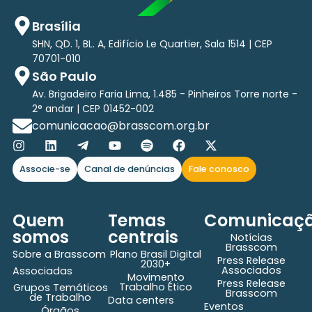
Brasília
SHN, QD. 1, BL. A, Edifício Le Quartier, Sala 1514 | CEP
70701-010
São Paulo
Av. Brigadeiro Faria Lima, 1.485 - Pinheiros Torre norte -
2° andar | CEP 01452-002
comunicacao@brasscom.org.br
Associe-se
Canal de denúncias
Fale conosco
Quem
Temas
Comunicaç
somos
centrais
Notícias
Brasscom
Sobre a Brasscom
Plano Brasil Digital
Press Release
2030+
Associados
Associadas
Movimento
Press Release
Trabalho Ético
Grupos Temáticos
Brasscom
de Trabalho
Data centers
Eventos
Órgãos