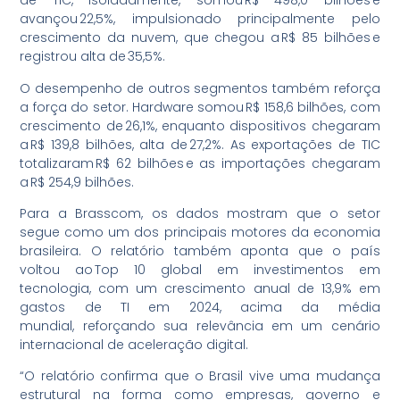
de TIC, isoladamente, somou R$ 498,0 bilhões e
avançou 22,5%, impulsionado principalmente pelo
crescimento da nuvem, que chegou a R$ 85 bilhões e
registrou alta de 35,5%.
O desempenho de outros segmentos também reforça
a força do setor. Hardware somou R$ 158,6 bilhões, com
crescimento de 26,1%, enquanto dispositivos chegaram
a R$ 139,8 bilhões, alta de 27,2%. As exportações de TIC
totalizaram R$ 62 bilhões e as importações chegaram
a R$ 254,9 bilhões.
Para a Brasscom, os dados mostram que o setor
segue como um dos principais motores da economia
brasileira. O relatório também aponta que o país
voltou ao Top 10 global em investimentos em
tecnologia, com um crescimento anual de 13,9% em
gastos de TI em 2024, acima da média
mundial, reforçando sua relevância em um cenário
internacional de aceleração digital.
“O relatório confirma que o Brasil vive uma mudança
estrutural na forma como empresas, governo e