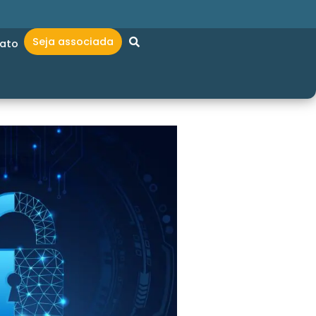
Seja associada
ato