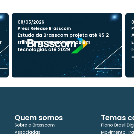
08/05/2026
0
Press Release Brasscom
P
Estudo da Brasscom projeta até R$ 2
A
r
trilhões em investimentos em
E
tecnologias até 2029
r
a
Quem somos
Temas ce
Sobre a Brasscom
Plano Brasil Dig
Associadas
Movimento Tra