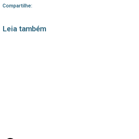
Compartilhe:
Leia também
21/05/2026
Press Release Associados
Apenas 16% rejeitam pagar taxa para ter acesso
a serviços digitais ao alugar imóvel, revela
pesquisa Datafolha