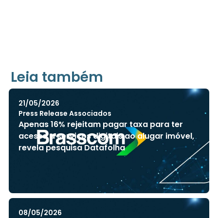
Libr
Leia também
V
+ Acessibilida
21/05/2026
Press Release Associados
Apenas 16% rejeitam pagar taxa para ter
acesso a serviços digitais ao alugar imóvel,
revela pesquisa Datafolha
08/05/2026