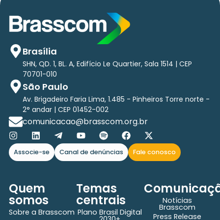
Brasília
SHN, QD. 1, BL. A, Edifício Le Quartier, Sala 1514 | CEP
70701-010
São Paulo
Av. Brigadeiro Faria Lima, 1.485 - Pinheiros Torre norte -
2° andar | CEP 01452-002
comunicacao@brasscom.org.br
Associe-se
Canal de denúncias
Fale conosco
Quem
Temas
Comunicaç
somos
centrais
Notícias
Brasscom
Sobre a Brasscom
Plano Brasil Digital
Press Release
2030+