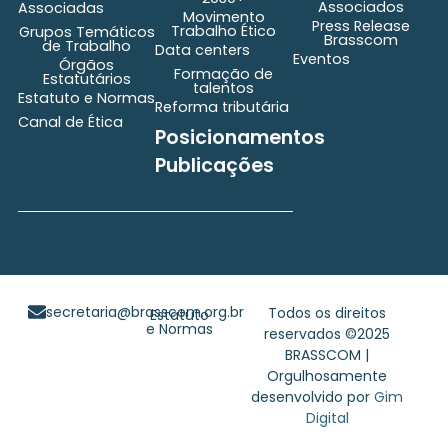
Associados
Associadas
Movimento
Press Release
Trabalho Ético
Grupos Temáticos
Brasscom
de Trabalho
Data centers
Eventos
Órgãos
Formação de
Estatutários
talentos
Estatuto e Normas
Reforma tributária
Canal de Ética
Posicionamentos
Publicações
secretaria@brasscom.org.br
Todos os direitos
Estatuto
e Normas
reservados ©2025
BRASSCOM |
Orgulhosamente
desenvolvido por
Gim
Digital