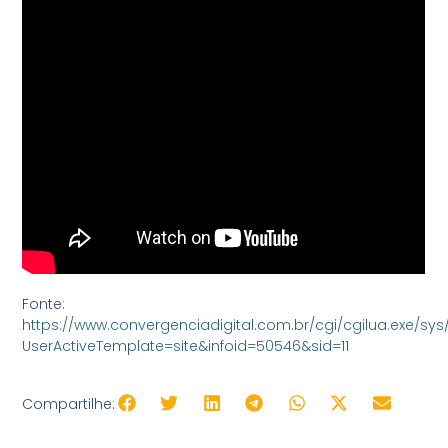
Fonte:
https://www.convergenciadigital.com.br/cgi/cgilua.exe/sys
UserActiveTemplate=site&infoid=50546&sid=11
Compartilhe: