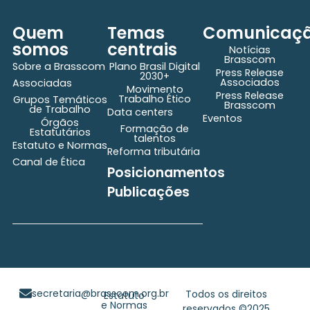
Quem
Temas
Comunicaç
somos
centrais
Notícias
Brasscom
Sobre a Brasscom
Plano Brasil Digital
Press Release
2030+
Associados
Associadas
Movimento
Press Release
Trabalho Ético
Grupos Temáticos
Brasscom
de Trabalho
Data centers
Eventos
Órgãos
Formação de
Estatutários
talentos
Estatuto e Normas
Reforma tributária
Canal de Ética
Posicionamentos
Publicações
secretaria@brasscom.org.br
Todos os direitos
Estatuto
e Normas
reservados ©2025