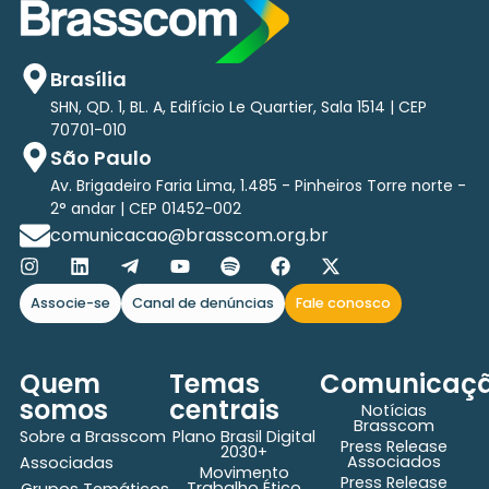
Brasília
SHN, QD. 1, BL. A, Edifício Le Quartier, Sala 1514 | CEP
70701-010
São Paulo
Av. Brigadeiro Faria Lima, 1.485 - Pinheiros Torre norte -
2° andar | CEP 01452-002
comunicacao@brasscom.org.br
Associe-se
Canal de denúncias
Fale conosco
Quem
Temas
Comunicaç
somos
centrais
Notícias
Brasscom
Sobre a Brasscom
Plano Brasil Digital
Press Release
2030+
Associados
Associadas
Movimento
Press Release
Trabalho Ético