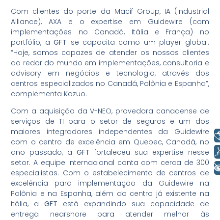
Com clientes do porte da Macif Group, IA (Industrial
Alliance), AXA e o expertise em Guidewire (com
implementações no Canadá, Itália e França) no
portfólio, a
GFT
se capacita como um player global.
“Hoje, somos capazes de atender os nossos clientes
ao redor do mundo em implementações, consultoria e
advisory em negócios e tecnologia, através dos
centros especializados no Canadá, Polônia e Espanha”,
complementa Kazuo.
Com a aquisição da V-NEO, provedora canadense de
serviços de TI para o setor de seguros e um dos
maiores integradores independentes da Guidewire
Libras
com o centro de excelência em Quebec, Canadá, no
Voz
ano passado, a
GFT
fortaleceu sua expertise nesse
setor. A equipe internacional conta com cerca de 300
+ Acessibilidade
especialistas. Com o estabelecimento de centros de
excelência para implementação da Guidewire na
Polônia e na Espanha, além do centro já existente na
Itália, a
GFT
está expandindo sua capacidade de
entrega nearshore para atender melhor às