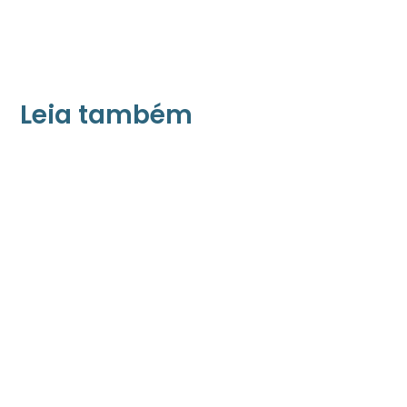
Leia também
21/05/2026
Press Release Associados
Apenas 16% rejeitam pagar taxa para ter
acesso a serviços digitais ao alugar imóvel,
revela pesquisa Datafolha
08/05/2026
Press Release Brasscom