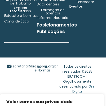
Grupos Temáticos
Brasscom
de Trabalho
Data centers
Eventos
Órgãos
Formação de
Estatutários
talentos
Estatuto e Normas
Reforma tributária
Canal de Ética
Posicionamentos
Publicações
secretaria@brasscom.org.br
Todos os direitos
Estatuto
e Normas
reservados ©2025
BRASSCOM |
Orgulhosamente
desenvolvido por
Gim
Digital
Valorizamos sua privacidade