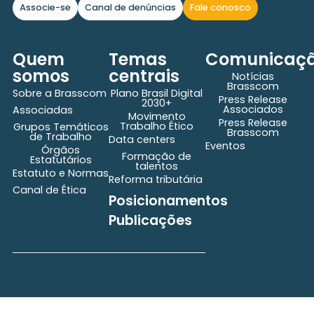
Associe-se
Canal de denúncias
Fale conosco
Quem
Temas
Comunicaç
somos
centrais
Notícias
Brasscom
Sobre a Brasscom
Plano Brasil Digital
Press Release
2030+
Associados
Associadas
Movimento
Press Release
Trabalho Ético
Grupos Temáticos
Brasscom
de Trabalho
Data centers
Eventos
Órgãos
Formação de
Estatutários
talentos
Estatuto e Normas
Reforma tributária
Canal de Ética
Posicionamentos
Publicações