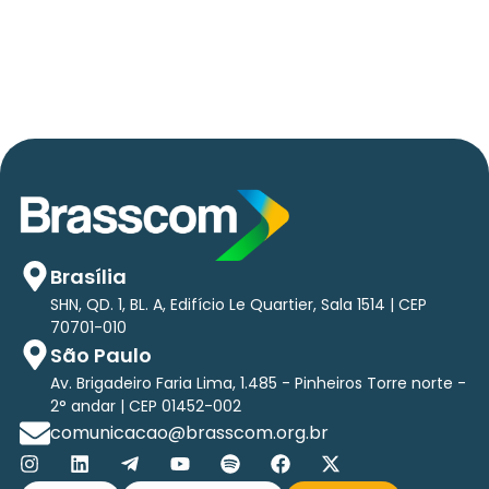
relatório exclusivo com projeção de até R$ 2
tri em tecnologias até 2029
Brasília
SHN, QD. 1, BL. A, Edifício Le Quartier, Sala 1514 | CEP
70701-010
São Paulo
Av. Brigadeiro Faria Lima, 1.485 - Pinheiros Torre norte -
2° andar | CEP 01452-002
comunicacao@brasscom.org.br