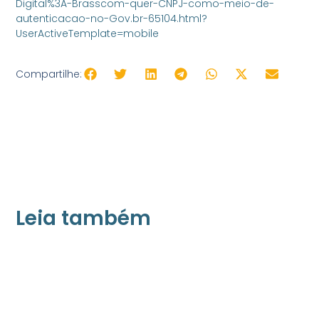
Digital%3A-Brasscom-quer-CNPJ-como-meio-de-
autenticacao-no-Gov.br-65104.html?
UserActiveTemplate=mobile
Compartilhe:
Leia também
21/05/2026
Press Release Associados
Apenas 16% rejeitam pagar taxa para ter
acesso a serviços digitais ao alugar imóvel,