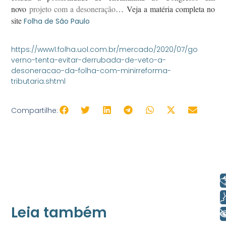
novo
projeto com a desoneração
…
Veja a matéria completa no
site
Folha de São Paulo
https://www1.folha.uol.com.br/mercado/2020/07/go
verno-tenta-evitar-derrubada-de-veto-a-
desoneracao-da-folha-com-minirreforma-
tributaria.shtml
Compartilhe:
Libras
Voz
Leia também
+ Acessibilidade