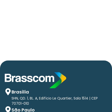
06/05/2026
Press Release Brasscom
AVISO DE PAUTA:
Em TecForum Pocket, Brasscom divulga
relatório exclusivo com projeção de até R$ 2
tri em tecnologias até 2029
Brasília
SHN, QD. 1, BL. A, Edifício Le Quartier, Sala 1514 | CEP
70701-010
São Paulo