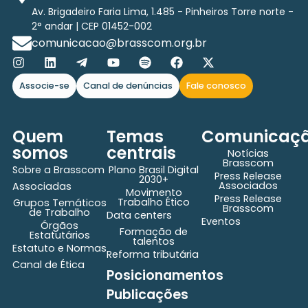
Av. Brigadeiro Faria Lima, 1.485 - Pinheiros Torre norte -
2° andar | CEP 01452-002
comunicacao@brasscom.org.br
Associe-se
Canal de denúncias
Fale conosco
Quem
Temas
Comunicaç
somos
centrais
Notícias
Brasscom
Sobre a Brasscom
Plano Brasil Digital
Press Release
2030+
Associados
Associadas
Movimento
Press Release
Trabalho Ético
Grupos Temáticos
Brasscom
de Trabalho
Data centers
Eventos
Órgãos
Formação de
Estatutários
talentos
Estatuto e Normas
Reforma tributária
Canal de Ética
Posicionamentos
Publicações