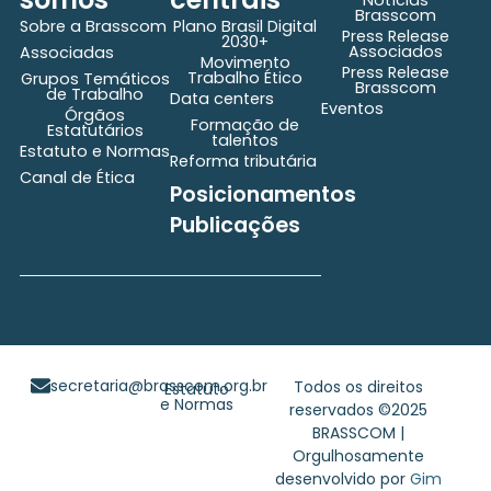
Notícias
Brasscom
Sobre a Brasscom
Plano Brasil Digital
Press Release
2030+
Associados
Associadas
Movimento
Press Release
Trabalho Ético
Grupos Temáticos
Brasscom
de Trabalho
Data centers
Eventos
Órgãos
Formação de
Estatutários
talentos
Estatuto e Normas
Reforma tributária
Canal de Ética
Posicionamentos
Publicações
secretaria@brasscom.org.br
Todos os direitos
Estatuto
e Normas
reservados ©2025
BRASSCOM |
Orgulhosamente
desenvolvido por
Gim