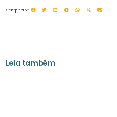
Compartilhe:
Libra
Vo
+ Acessibilidad
Leia também
21/05/2026
Press Release Associados
Apenas 16% rejeitam pagar taxa para ter
acesso a serviços digitais ao alugar imóvel,
revela pesquisa Datafolha