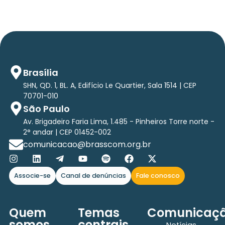
Brasília
SHN, QD. 1, BL. A, Edifício Le Quartier, Sala 1514 | CEP
70701-010
São Paulo
Av. Brigadeiro Faria Lima, 1.485 - Pinheiros Torre norte -
2° andar | CEP 01452-002
comunicacao@brasscom.org.br
Associe-se
Canal de denúncias
Fale conosco
Quem
Temas
Comunicaç
somos
centrais