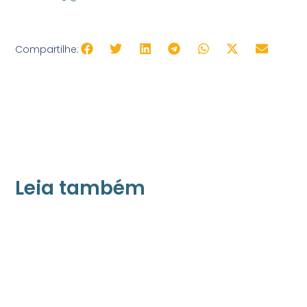
Compartilhe:
Leia também
21/05/2026
Press Release Associados
Apenas 16% rejeitam pagar taxa para ter
acesso a serviços digitais ao alugar imóvel,
revela pesquisa Datafolha