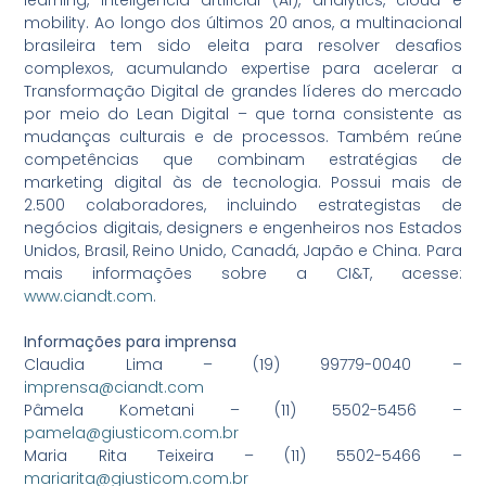
learning, inteligência artificial (AI), analytics, cloud e
mobility. Ao longo dos últimos 20 anos, a multinacional
brasileira tem sido eleita para resolver desafios
complexos, acumulando expertise para acelerar a
Transformação Digital de grandes líderes do mercado
por meio do Lean Digital – que torna consistente as
mudanças culturais e de processos. Também reúne
competências que combinam estratégias de
marketing digital às de tecnologia. Possui mais de
2.500 colaboradores, incluindo estrategistas de
negócios digitais, designers e engenheiros nos Estados
Unidos, Brasil, Reino Unido, Canadá, Japão e China. Para
mais informações sobre a CI&T, acesse:
www.ciandt.com
.
Informações para imprensa
Claudia Lima – (19) 99779-0040 –
imprensa@ciandt.com
Pâmela Kometani – (11) 5502-5456 –
pamela@giusticom.com.br
Maria Rita Teixeira – (11) 5502-5466 –
mariarita@giusticom.com.br