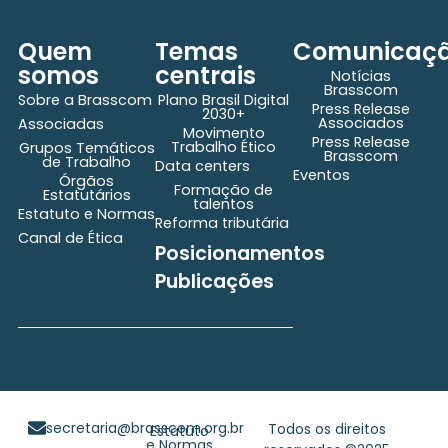
Quem
Temas
Comunicaç
somos
centrais
Notícias
Brasscom
Sobre a Brasscom
Plano Brasil Digital
Press Release
2030+
Associados
Associadas
Movimento
Press Release
Trabalho Ético
Grupos Temáticos
Brasscom
de Trabalho
Data centers
Eventos
Órgãos
Formação de
Estatutários
talentos
Estatuto e Normas
Reforma tributária
Canal de Ética
Posicionamentos
Publicações
secretaria@brasscom.org.br
Todos os direitos
Estatuto
e Normas