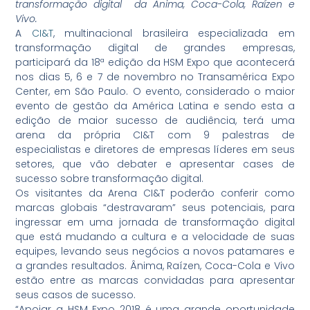
transformação digital da Ânima, Coca-Cola, Raízen e
Vivo.
A
CI&T
, multinacional brasileira especializada em
transformação digital de grandes empresas,
participará da 18ª edição da HSM Expo que acontecerá
nos dias 5, 6 e 7 de novembro no Transamérica Expo
Center, em São Paulo. O evento, considerado o maior
evento de gestão da América Latina e sendo esta a
edição de maior sucesso de audiência, terá uma
arena da própria CI&T com 9 palestras de
especialistas e diretores de empresas líderes em seus
setores, que vão debater e apresentar cases de
sucesso sobre transformação digital.
Os visitantes da Arena CI&T poderão conferir como
marcas globais “destravaram” seus potenciais, para
ingressar em uma jornada de transformação digital
que está mudando a cultura e a velocidade de suas
equipes, levando seus negócios a novos patamares e
a grandes resultados. Ânima, Raízen, Coca-Cola e Vivo
estão entre as marcas convidadas para apresentar
seus casos de sucesso.
“Apoiar a HSM Expo 2018 é uma grande oportunidade