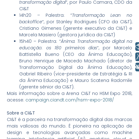
transformação digital
“, por Paulo Camara, CDO da
CI&T
14h20 – Palestra: “
Transformação Lean no
backoffice
“, por Stanley Rodrigues (CFO da CI&T),
Cristiano Gimenes (gerente executivo da CI&T) e
Marcela Masiero (gestora jurídica da CI&T)
15h40 – Palestra: “
Ânima: Transformação digital na
Libras
educação: os 180 primeiros dias
“, por Marcelo
Battistella Bueno (CEO da Ânima Educação),
Voz
Bruno Henrique de Macedo Machado (diretor de
+ Acessibilidade
Transformação Digital da Ânima Educação),
Gabriel Ribeiro (vice-presidente de Estratégia & RI
da Ânima Educação) e Mauro Scatena Radomile
(gerente sênior da CI&T).
Mais informação sobre a Arena CI&T no HSM Expo 2018,
acesse:
campaign.ciandt.com/hsm-expo-2018/
Sobre a CI&T
CI&T é a parceira na transformação digital das marcas
mais valiosas do mundo. É pioneira na aplicação de
design e tecnologias avançadas como machine