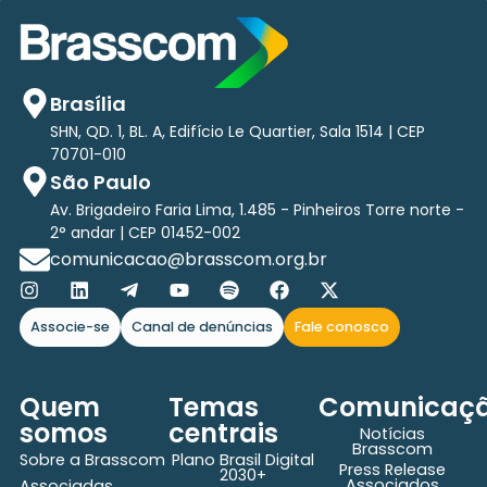
Brasília
SHN, QD. 1, BL. A, Edifício Le Quartier, Sala 1514 | CEP
70701-010
São Paulo
Av. Brigadeiro Faria Lima, 1.485 - Pinheiros Torre norte -
2° andar | CEP 01452-002
comunicacao@brasscom.org.br
Associe-se
Canal de denúncias
Fale conosco
Quem
Temas
Comunicaç
somos
centrais
Notícias
Brasscom
Sobre a Brasscom
Plano Brasil Digital
Press Release
2030+
Associados
Associadas