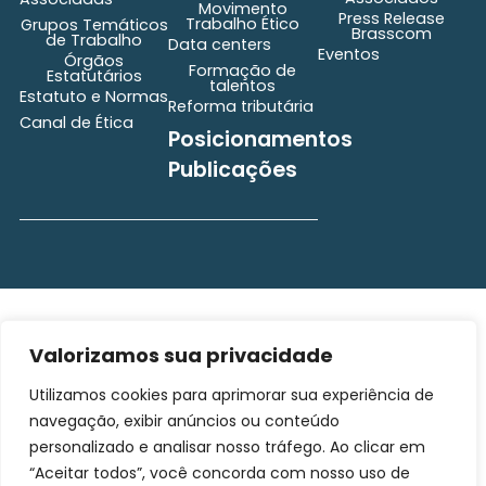
Movimento
Press Release
Trabalho Ético
Grupos Temáticos
Brasscom
de Trabalho
Data centers
Eventos
Órgãos
Formação de
Estatutários
talentos
Estatuto e Normas
Reforma tributária
Canal de Ética
Posicionamentos
Publicações
secretaria@brasscom.org.br
Todos os direitos
Estatuto
e Normas
reservados ©2025
Valorizamos sua privacidade
BRASSCOM |
Utilizamos cookies para aprimorar sua experiência de
Orgulhosamente
desenvolvido por
Gim
navegação, exibir anúncios ou conteúdo
Digital
personalizado e analisar nosso tráfego. Ao clicar em
“Aceitar todos”, você concorda com nosso uso de