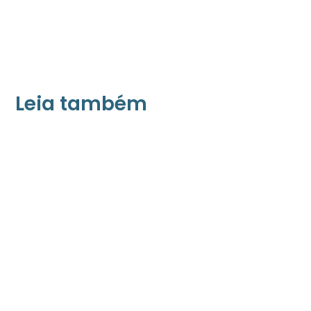
Leia também
21/05/2026
Press Release Associados
Apenas 16% rejeitam pagar taxa para ter
acesso a serviços digitais ao alugar imóvel,
revela pesquisa Datafolha
08/05/2026