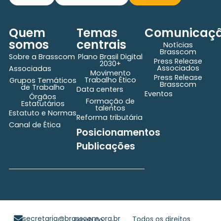
Quem
Temas
Comunicaç
somos
centrais
Notícias
Brasscom
Sobre a Brasscom
Plano Brasil Digital
Press Release
2030+
Associados
Associadas
Movimento
Press Release
Trabalho Ético
Grupos Temáticos
Brasscom
de Trabalho
Data centers
Eventos
Órgãos
Formação de
Estatutários
talentos
Estatuto e Normas
Reforma tributária
Canal de Ética
Posicionamentos
Publicações
secretaria@brasscom.org.br
Todos os direitos
Estatuto