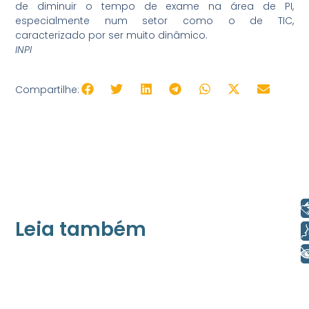
de diminuir o tempo de exame na área de PI,
especialmente num setor como o de TIC,
caracterizado por ser muito dinâmico.
INPI
Compartilhe:
Libras
Leia também
Voz
+ Acessibilidade
21/05/2026
Press Release Associados
Apenas 16% rejeitam pagar taxa para ter