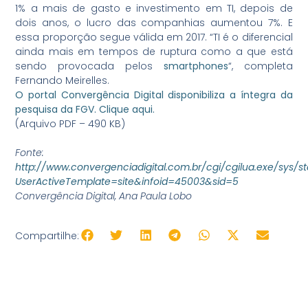
1% a mais de gasto e investimento em TI, depois de
dois anos, o lucro das companhias aumentou 7%. E
essa proporção segue válida em 2017. “TI é o diferencial
ainda mais em tempos de ruptura como a que está
sendo provocada pelos
smartphones
“, completa
Fernando Meirelles.
O portal Convergência Digital disponibiliza a íntegra da
pesquisa da FGV. Clique aqui.
(Arquivo PDF – 490 KB)
Fonte:
http://www.convergenciadigital.com.br/cgi/cgilua.exe/sys/st
Libras
UserActiveTemplate=site&infoid=45003&sid=5
Convergência Digital, Ana Paula Lobo
Voz
+ Acessibilidade
Compartilhe: