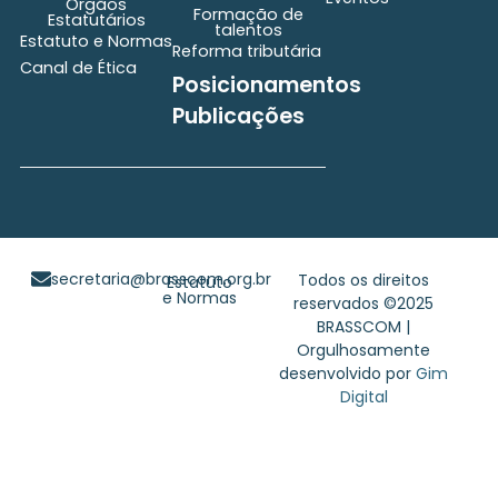
Órgãos
Formação de
Estatutários
talentos
Estatuto e Normas
Reforma tributária
Canal de Ética
Posicionamentos
Publicações
secretaria@brasscom.org.br
Todos os direitos
Estatuto
e Normas
reservados ©2025
BRASSCOM |
Orgulhosamente
desenvolvido por
Gim
Digital