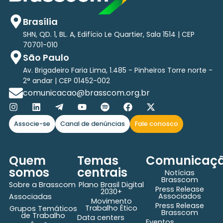
Brasília
SHN, QD. 1, BL. A, Edifício Le Quartier, Sala 1514 | CEP
70701-010
São Paulo
Av. Brigadeiro Faria Lima, 1.485 - Pinheiros Torre norte -
2° andar | CEP 01452-002
comunicacao@brasscom.org.br
Associe-se
Canal de denúncias
Fale conosco
Quem
Temas
Comunicaç
somos
centrais
Notícias
Brasscom
Sobre a Brasscom
Plano Brasil Digital
Press Release
2030+
Associados
Associadas
Movimento
Press Release
Trabalho Ético
Grupos Temáticos
Brasscom
de Trabalho
Data centers
Eventos