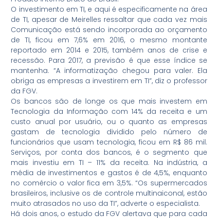
O investimento em TI, e aqui é especificamente na área
de TI, apesar de Meirelles ressaltar que cada vez mais
Comunicação está sendo incorporada ao orçamento
de TI, ficou em 7,6% em 2016, o mesmo montante
reportado em 2014 e 2015, também anos de crise e
recessão. Para 2017, a previsão é que esse índice se
mantenha. “A informatização chegou para valer. Ela
obriga as empresas a investirem em TI”, diz o professor
da FGV.
Os bancos são de longe os que mais investem em
Tecnologia da Informação com 14% da receita e um
custo anual por usuário, ou o quanto as empresas
gastam de tecnologia dividido pelo número de
funcionários que usam tecnologia, ficou em R$ 86 mil.
Serviços, por conta dos bancos, é o segmento que
mais investiu em TI – 11% da receita. Na indústria, a
média de investimentos e gastos é de 4,5%, enquanto
no comércio o valor fica em 3,5%. “Os supermercados
brasileiros, inclusive os de controle multinaiconal, estão
muito atrasados no uso da TI”, adverte o especialista.
Há dois anos, o estudo da FGV alertava que para cada