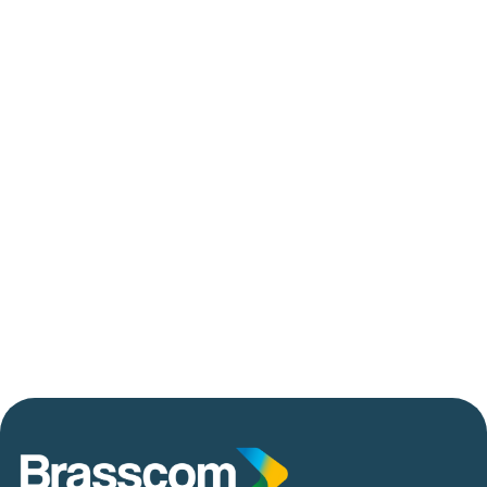
até 2029
06/05/2026
Press Release Brasscom
AVISO DE PAUTA:
Em TecForum Pocket, Brasscom divulga
relatório exclusivo com projeção de até R$ 2
tri em tecnologias até 2029