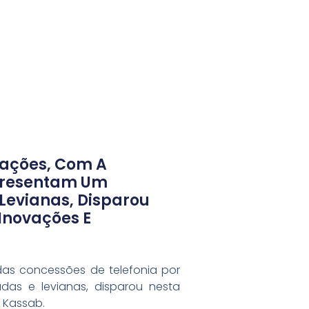
cações, Com A
epresentam Um
Levianas, Disparou
 Inovações E
as concessões de telefonia por
das e levianas, disparou nesta
o Kassab.