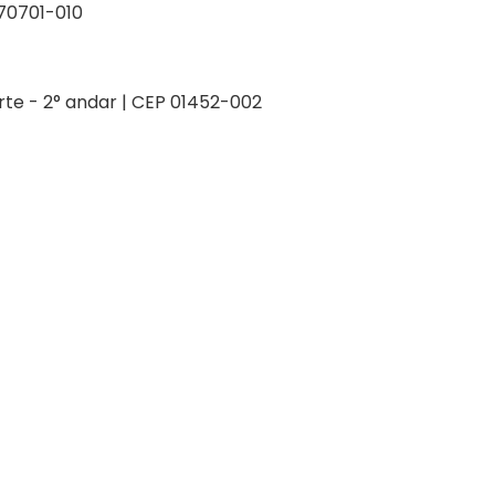
P 70701-010
orte - 2° andar | CEP 01452-002