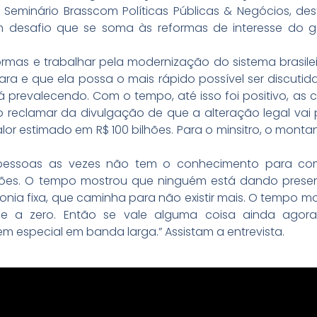
2º Seminário Brasscom Políticas Públicas & Negócios, 
um desafio que se soma às reformas de interesse do
formas e trabalhar pela modernização do sistema brasil
ara e que ela possa o mais rápido possível ser discut
 prevalecendo. Com o tempo, até isso foi positivo, as c
o reclamar da divulgação de que a alteração legal vai 
 estimado em R$ 100 bilhões. Para o minsitro, o montant
pessoas as vezes não tem o conhecimento para co
ações. O tempo mostrou que ninguém está dando presen
onia fixa, que caminha para não existir mais. O tempo 
de a zero. Então se vale alguma coisa ainda agora
em especial em banda larga.” Assistam a entrevista.