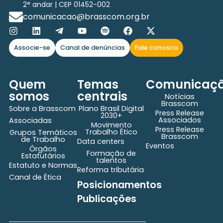
2° andar | CEP 01452-002
comunicacao@brasscom.org.br
Associe-se
Canal de denúncias
Fale conosco
Quem
Temas
Comunicaç
somos
centrais
Notícias
Brasscom
Sobre a Brasscom
Plano Brasil Digital
Press Release
2030+
Associados
Associadas
Movimento
Press Release
Trabalho Ético
Grupos Temáticos
Brasscom
de Trabalho
Data centers
Eventos
Órgãos
Formação de
Estatutários
talentos
Estatuto e Normas
Reforma tributária
Canal de Ética
Posicionamentos
Publicações