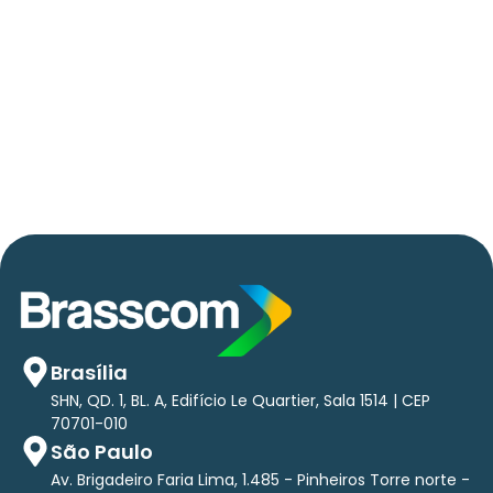
Press Release Brasscom
AVISO DE PAUTA:
Em TecForum Pocket, Brasscom divulga
relatório exclusivo com projeção de até R$ 2
tri em tecnologias até 2029
Brasília
SHN, QD. 1, BL. A, Edifício Le Quartier, Sala 1514 | CEP
70701-010
São Paulo
Av. Brigadeiro Faria Lima, 1.485 - Pinheiros Torre norte -