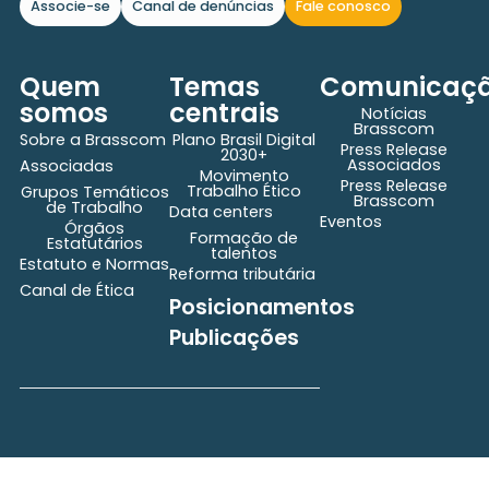
Associe-se
Canal de denúncias
Fale conosco
Quem
Temas
Comunicaç
somos
centrais
Notícias
Brasscom
Sobre a Brasscom
Plano Brasil Digital
Press Release
2030+
Associados
Associadas
Movimento
Press Release
Trabalho Ético
Grupos Temáticos
Brasscom
de Trabalho
Data centers
Eventos
Órgãos
Formação de
Estatutários
talentos
Estatuto e Normas
Reforma tributária
Canal de Ética
Posicionamentos
Publicações