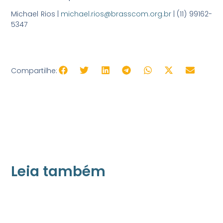
Michael Rios |
michael.rios@brasscom.org.br
| (11) 99162-
5347
Compartilhe:
Leia também
21/05/2026
Press Release Associados
Apenas 16% rejeitam pagar taxa para ter