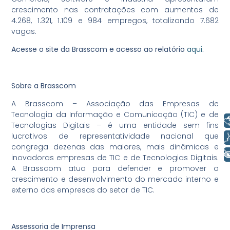
crescimento nas contratações com aumentos de
4.268, 1.321, 1.109 e 984 empregos, totalizando 7.682
vagas.
Acesse o site da Brasscom e acesso ao relatório
aqui
.
Sobre a Brasscom
A Brasscom – Associação das Empresas de
Tecnologia da Informação e Comunicação (TIC) e de
Libras
Tecnologias Digitais – é uma entidade sem fins
lucrativos de representatividade nacional que
Voz
congrega dezenas das maiores, mais dinâmicas e
+ Acessibilidade
inovadoras empresas de TIC e de Tecnologias Digitais.
A Brasscom atua para defender e promover o
crescimento e desenvolvimento do mercado interno e
externo das empresas do setor de TIC.
Assessoria de Imprensa