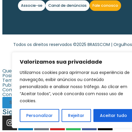
Associe-se
Canal de denúncias
Fale conosco
Todos os direitos reservados ©2025 BRASSCOM | Orgulh
Valorizamos sua privacidade
Quem Somos
Utilizamos cookies para aprimorar sua experiência de
Posicionamentos
navegação, exibir anúncios ou conteúdo
Temas centrais
Publicações
personalizado e analisar nosso tráfego. Ao clicar em
Comunicação
“Aceitar todos”, você concorda com nosso uso de
Contato
cookies.
Seja associada
Siga-nos
Personalizar
Rejeitar
Aceitar tudo