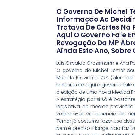
O Governo De Michel T
Informação Ao Decidir
Tratava De Cortes Na 
Aqui O Governo Fale E
Revogação Da MP Abre
Ainda Este Ano, Sobre
Luis Osvaldo Grossmann e Ana Pau
O governo de Michel Temer deu
Medida Provisória 774 (além de
Embora até aqui o governo fale 
a edição de uma nova Medida Pro
A estratégia por si só é bastan
legislativa, de medida provisóri
valendo-se da ausência de men
Temer já costuma fazer uso dess
Nem é preciso ir longe. Não faz t