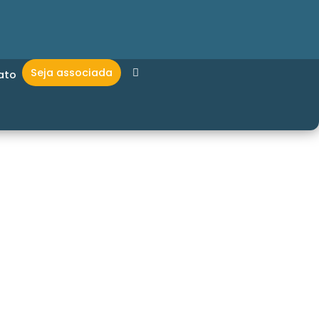
Seja associada
ato