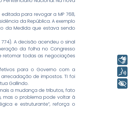
 Penitenciário Nacional. Na nova
i editada para revogar a MP 768,
esidência da República. A exemplo
xto da Medida que estava sendo
 774). A decisão acendeu o sinal
oneração da folha no Congresso
de retomar todas as negociações
Libras
efetivos para o Governo com a
Voz
rrecadação de impostos. TI foi
ua Gallindo.
+ Acessibilidade
mais a mudança de tributos, fato
a, mas o problema pode voltar à
ica e estruturante”, reforça o