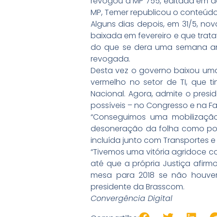
revogou a MP 755, editada em de
MP, Temer republicou o conteúd
Alguns dias depois, em 31/5, no
baixada em fevereiro e que trata
do que se dera uma semana ant
revogada.
Desta vez o governo baixou uma 
vermelho no setor de TI, que 
Nacional. Agora, admite o pres
possíveis – no Congresso e na F
“Conseguimos uma mobilização
desoneração da folha como pol
incluída junto com Transportes 
“Tivemos uma vitória agridoce c
até que a própria Justiça afir
mesa para 2018 se não houver 
presidente da Brasscom.
Convergência Digital