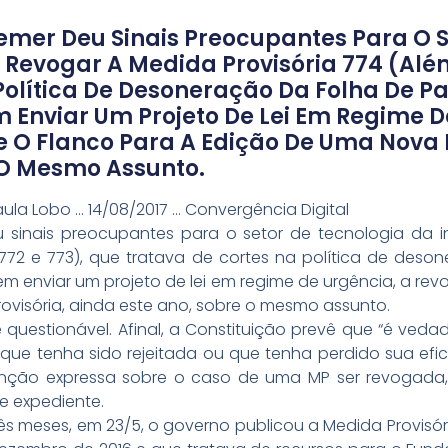
emer Deu Sinais Preocupantes Para O S
 Revogar A Medida Provisória 774 (além
Política De Desoneração Da Folha De 
m Enviar Um Projeto De Lei Em Regime D
 O Flanco Para A Edição De Uma Nova M
 O Mesmo Assunto.
la Lobo … 14/08/2017 … Convergência Digital
 sinais preocupantes para o setor de tecnologia da i
 772 e 773), que tratava de cortes na política de des
em enviar um projeto de lei em regime de urgência, a re
visória, ainda este ano, sobre o mesmo assunto.
te questionável. Afinal, a Constituição prevê que “é ve
a que tenha sido rejeitada ou que tenha perdido sua ef
ção expressa sobre o caso de uma MP ser revogada,
e expediente.
rês meses, em 23/5, o governo publicou a Medida Provisóri