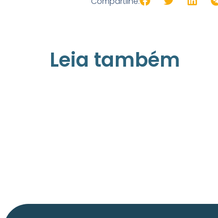
Compartilhe:
Leia também
21/05/2026
Press Release Associados
Apenas 16% rejeitam pagar taxa para
ter acesso a serviços digitais ao
alugar imóvel, revela pesquisa
Datafolha