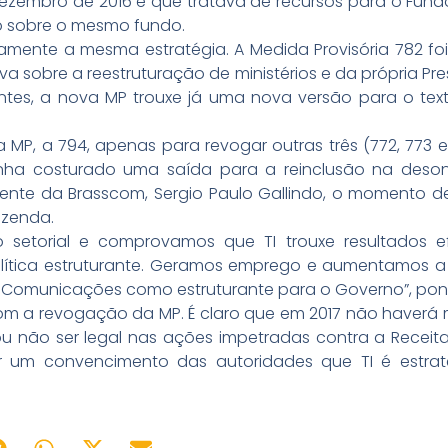
zembro de 2016 e que tratava de recursos para o Fundo
o sobre o mesmo fundo.
vamente a mesma estratégia. A Medida Provisória 782 fo
va sobre a reestruturação de ministérios e da própria Pr
es, a nova MP trouxe já uma nova versão para o te
MP, a 794, apenas para revogar outras três (772, 773 e
tinha costurado uma saída para a reinclusão na des
idente da Brasscom, Sergio Paulo Gallindo, o momento 
azenda.
 setorial e comprovamos que TI trouxe resultados 
ítica estruturante. Geramos emprego e aumentamos a a
e Comunicações como estruturante para o Governo”, pont
om a revogação da MP. É claro que em 2017 não haverá 
mou não ser legal nas ações impetradas contra a Receit
um convencimento das autoridades que TI é estratég