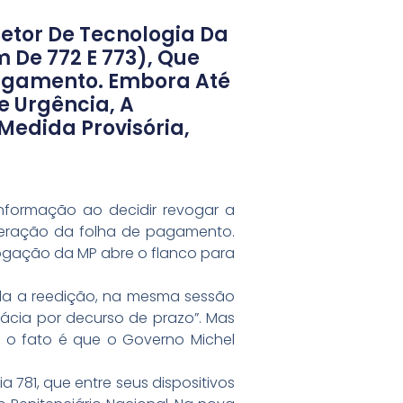
etor De Tecnologia Da
 De 772 E 773), Que
Pagamento. Embora Até
e Urgência, A
edida Provisória,
nformação ao decidir revogar a
oneração da folha de pagamento.
vogação da MP abre o flanco para
dada a reedição, na mesma sessão
icácia por decurso de prazo”. Mas
 o fato é que o Governo Michel
a 781, que entre seus dispositivos