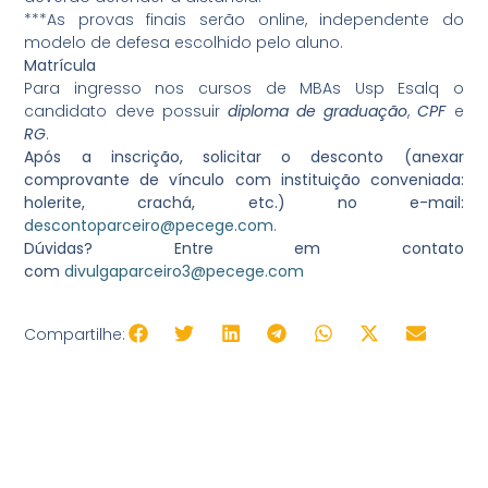
***As provas finais serão online, independente do
modelo de defesa escolhido pelo aluno.
Matrícula
Para ingresso nos cursos de MBAs Usp Esalq o
candidato deve possuir
diploma de graduação
,
CPF
e
RG
.
Após a inscrição, solicitar o desconto (anexar
comprovante de vínculo com instituição conveniada:
holerite, crachá, etc.) no e-mail:
descontoparceiro@pecege.com
.
Dúvidas? Entre em contato
com
divulgaparceiro3@pecege.com
Compartilhe: