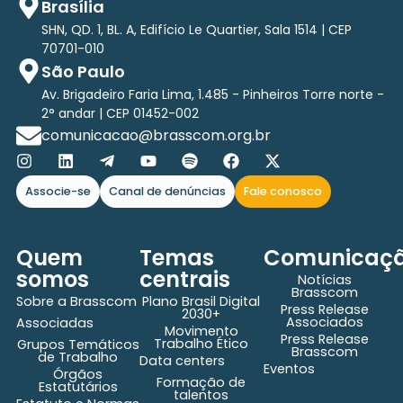
Brasília
SHN, QD. 1, BL. A, Edifício Le Quartier, Sala 1514 | CEP
70701-010
São Paulo
Av. Brigadeiro Faria Lima, 1.485 - Pinheiros Torre norte -
2° andar | CEP 01452-002
comunicacao@brasscom.org.br
Associe-se
Canal de denúncias
Fale conosco
Quem
Temas
Comunicaç
somos
centrais
Notícias
Brasscom
Sobre a Brasscom
Plano Brasil Digital
Press Release
2030+
Associados
Associadas
Movimento
Press Release
Trabalho Ético
Grupos Temáticos
Brasscom
de Trabalho
Data centers
Eventos
Órgãos
Formação de
Estatutários
talentos