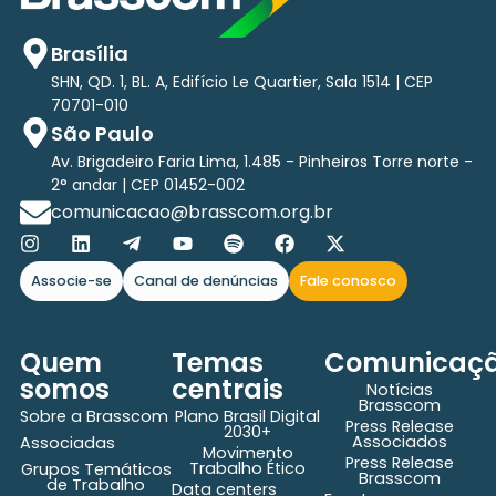
Brasília
SHN, QD. 1, BL. A, Edifício Le Quartier, Sala 1514 | CEP
70701-010
São Paulo
Av. Brigadeiro Faria Lima, 1.485 - Pinheiros Torre norte -
2° andar | CEP 01452-002
comunicacao@brasscom.org.br
Associe-se
Canal de denúncias
Fale conosco
Quem
Temas
Comunicaç
somos
centrais
Notícias
Brasscom
Sobre a Brasscom
Plano Brasil Digital
Press Release
2030+
Associados
Associadas
Movimento
Press Release
Trabalho Ético
Grupos Temáticos
Brasscom
de Trabalho
Data centers