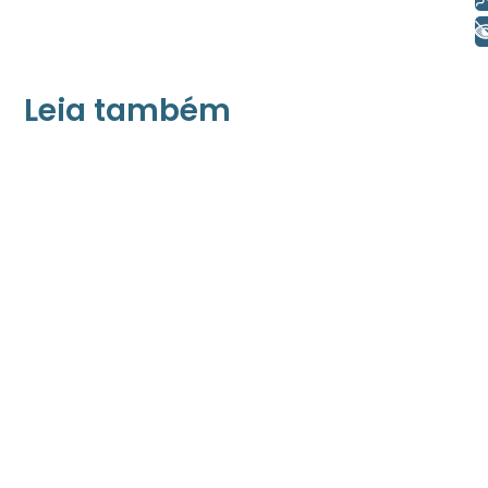
+ Acessibilidade
Leia também
21/05/2026
Press Release Associados
Apenas 16% rejeitam pagar taxa para ter
acesso a serviços digitais ao alugar imóvel,
revela pesquisa Datafolha
08/05/2026
Press Release Brasscom
Estudo da Brasscom projeta até R$ 2