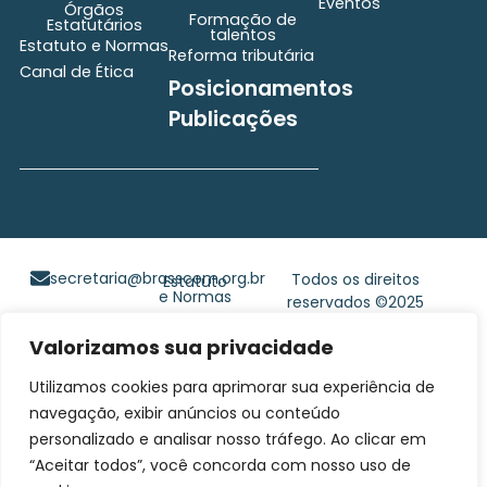
Eventos
Órgãos
Formação de
Estatutários
talentos
Estatuto e Normas
Reforma tributária
Canal de Ética
Posicionamentos
Publicações
secretaria@brasscom.org.br
Todos os direitos
Estatuto
e Normas
reservados ©2025
BRASSCOM |
Valorizamos sua privacidade
Orgulhosamente
desenvolvido por
Gim
Utilizamos cookies para aprimorar sua experiência de
Digital
navegação, exibir anúncios ou conteúdo
personalizado e analisar nosso tráfego. Ao clicar em
“Aceitar todos”, você concorda com nosso uso de