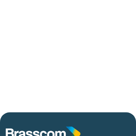
trilhões em investimentos em tecnologias
até 2029
06/05/2026
Press Release Brasscom
AVISO DE PAUTA:
Em TecForum Pocket, Brasscom divulga
relatório exclusivo com projeção de até R$ 2
tri em tecnologias até 2029