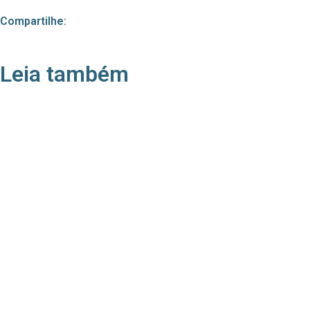
Compartilhe:
Leia também
21/05/2026
Press Release Associados
Apenas 16% rejeitam pagar taxa para ter acesso
a serviços digitais ao alugar imóvel, revela
pesquisa Datafolha