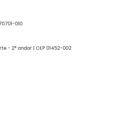
P 70701-010
orte - 2° andar | CEP 01452-002