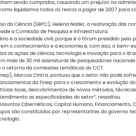
ham sendo cumpridos, causando um prejuízo na administ
mo liquidamos todos os restos a pagar de 2007 para cá”
sso da Ciência (SBPC), Helena Nader, a reativação das c
side a Comissão de Pesquisa e Infraestrutura.
ério e a sociedade civil, porque é o fórum presidido pelo
narem o conhecimento e a economia e, com isso, o bem-est
 as ações de ciência, tecnologia e inovação para o Bras
 mais de 30 mil assinaturas de pesquisadores nacionais
e o retorno da comissões temáticas do CCT.
Finep), Marcos Cintra, pontuou que o setor não pode sof
inanciamentos da Finep para o crescimento e evolução do 
 notícias boas, descobrimentos de novos métodos, técnic
tendimento as especificidades do setor”, ressaltou.
Assuntos Cibernéticos; Capital Humano; Financiamento, C
rupos são constituídos por representantes do governo fed
cnologia.