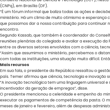
(CNPq), em Brasília (DF).
“É um fórum informal que baliza todas as ações e decisõ
ministério. Há um clima de muito otimismo e esperança co
que possamos dar a nossa contribuição para continuar n
encontro.
Segundo Kassab, que também é coordenador do Conselho 
reuniões plenárias do colegiado e avaliar a execução da
entre os diversos setores envolvidos com a ciência, tecno
“Assim que assumimos o ministério, percebemos o dista
com todas as instituições, uma situação muito difícil. Ent
Mais recursos
Em sua fala, o presidente da República ressaltou a gest
país. Temer afirmou que ciência, tecnologia e inovação s
“A inovação tecnológica tem uma linguagem universal e 
incentivador da geração de empregos”, disse.
O presidente mencionou a celeridade e empenho do minist
executar os pagamentos de competência da pasta. O mont
meses de janeiro e fevereiro, além de despesas administr