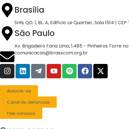
Brasília
SHN, QD. 1, BL. A, Edifício Le Quartier, Sala 1514 | CE
São Paulo
Av. Brigadeiro Faria Lima, 1.485 - Pinheiros Torre n
comunicacao@brasscom.org.br
Associe-se
Canal de denúncias
Fale conosco