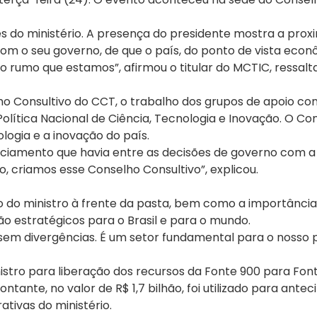
es do ministério. A presença do presidente mostra a prox
m o seu governo, de que o país, do ponto de vista econôm
o rumo que estamos”, afirmou o titular do MCTIC, ressal
Consultivo do CCT, o trabalho dos grupos de apoio cont
 Política Nacional de Ciência, Tecnologia e Inovação. O 
logia e a inovação do país.
nciamento que havia entre as decisões de governo com 
ão, criamos esse Conselho Consultivo”, explicou.
ão do ministro à frente da pasta, bem como a importânci
ão estratégicos para o Brasil e para o mundo.
sem divergências. É um setor fundamental para o nosso 
ro para liberação dos recursos da Fonte 900 para Fonte 1
ante, no valor de R$ 1,7 bilhão, foi utilizado para ant
ativas do ministério.