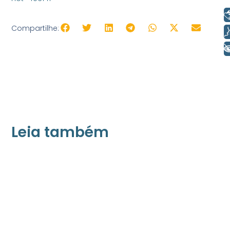
Libras
Compartilhe:
Voz
+ Acessibilidade
Leia também
21/05/2026
Press Release Associados
Apenas 16% rejeitam pagar taxa para ter
acesso a serviços digitais ao alugar imóvel,
revela pesquisa Datafolha