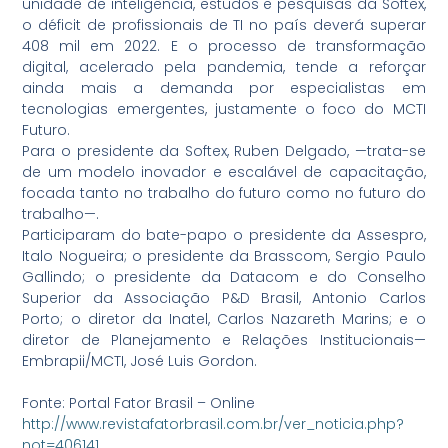
unidade de inteligência, estudos e pesquisas da Softex,
o déficit de profissionais de TI no país deverá superar
408 mil em 2022. E o processo de transformação
digital, acelerado pela pandemia, tende a reforçar
ainda mais a demanda por especialistas em
tecnologias emergentes, justamente o foco do MCTI
Futuro.
Para o presidente da Softex, Ruben Delgado, —trata-se
de um modelo inovador e escalável de capacitação,
focada tanto no trabalho do futuro como no futuro do
trabalho—.
Participaram do bate-papo o presidente da Assespro,
Italo Nogueira; o presidente da Brasscom, Sergio Paulo
Gallindo; o presidente da Datacom e do Conselho
Superior da Associação P&D Brasil, Antonio Carlos
Porto; o diretor da Inatel, Carlos Nazareth Marins; e o
diretor de Planejamento e Relações Institucionais—
Embrapii/MCTI, José Luis Gordon.
Fonte: Portal Fator Brasil – Online
http://www.revistafatorbrasil.com.br/ver_noticia.php?
not=406141