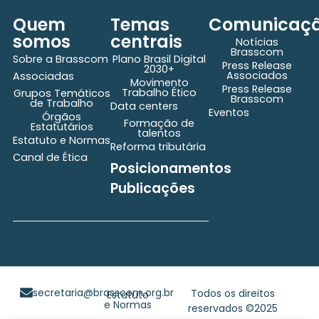
Quem
Temas
Comunicaç
somos
centrais
Notícias
Brasscom
Sobre a Brasscom
Plano Brasil Digital
Press Release
2030+
Associados
Associadas
Movimento
Press Release
Trabalho Ético
Grupos Temáticos
Brasscom
de Trabalho
Data centers
Eventos
Órgãos
Formação de
Estatutários
talentos
Estatuto e Normas
Reforma tributária
Canal de Ética
Posicionamentos
Publicações
secretaria@brasscom.org.br
Todos os direitos
Estatuto
e Normas
reservados ©2025