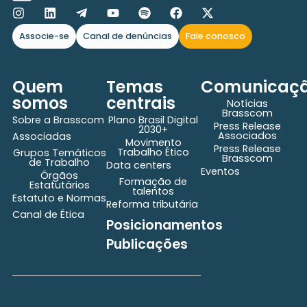
Associe-se
Canal de denúncias
Fale conosco
Quem
Temas
Comunicaç
somos
centrais
Notícias
Brasscom
Sobre a Brasscom
Plano Brasil Digital
Press Release
2030+
Associados
Associadas
Movimento
Press Release
Trabalho Ético
Grupos Temáticos
Brasscom
de Trabalho
Data centers
Eventos
Órgãos
Formação de
Estatutários
talentos
Estatuto e Normas
Reforma tributária
Canal de Ética
Posicionamentos
Publicações