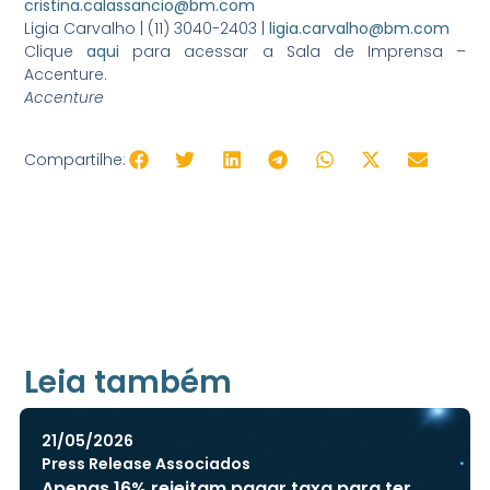
cristina.calassancio@bm.com
Ligia Carvalho | (11) 3040-2403 |
ligia.carvalho@bm.com
Clique
aqui
para acessar a Sala de Imprensa –
Accenture.
Accenture
Compartilhe:
Leia também
21/05/2026
Press Release Associados
Apenas 16% rejeitam pagar taxa para ter