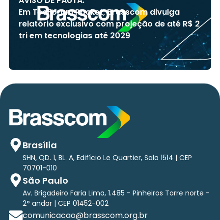
AVISO DE PAUTA:
Em TecForum Pocket, Brasscom divulga
relatório exclusivo com projeção de até R$ 2
tri em tecnologias até 2029
Brasília
SHN, QD. 1, BL. A, Edifício Le Quartier, Sala 1514 | CEP
70701-010
São Paulo
Av. Brigadeiro Faria Lima, 1.485 - Pinheiros Torre norte -
2° andar | CEP 01452-002
comunicacao@brasscom.org.br