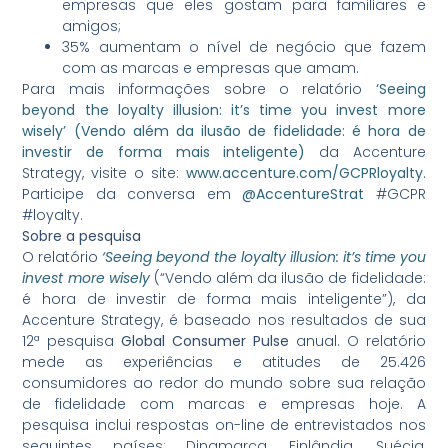
empresas que eles gostam para familiares e
amigos;
35% aumentam o nível de negócio que fazem
com as marcas e empresas que amam.
Para mais informações sobre o relatório
‘Seeing
beyond the loyalty illusion: it’s time you invest more
wisely’ (Vendo além da ilusão de fidelidade: é hora de
investir de forma mais inteligente)
da Accenture
Strategy, visite o site:
www.accenture.com/GCPRloyalty
.
Participe da conversa em
@AccentureStrat
#GCPR
#loyalty.
Sobre a pesquisa
O relatório
‘Seeing beyond the loyalty illusion: it’s time you
invest more wisely
(“Vendo além da ilusão de fidelidade:
é hora de investir de forma mais inteligente”), da
Accenture Strategy, é baseado nos resultados de sua
12ª pesquisa
Global Consumer Pulse
anual. O relatório
mede as experiências e atitudes de 25.426
consumidores ao redor do mundo sobre sua relação
de fidelidade com marcas e empresas hoje. A
pesquisa inclui respostas on-line de entrevistados nos
seguintes países: Dinamarca, Finlândia, Suécia,