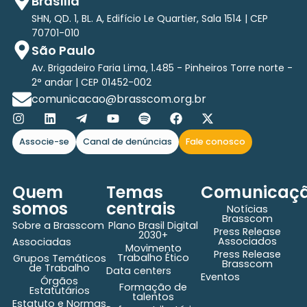
Brasília
SHN, QD. 1, BL. A, Edifício Le Quartier, Sala 1514 | CEP
70701-010
São Paulo
Av. Brigadeiro Faria Lima, 1.485 - Pinheiros Torre norte -
2° andar | CEP 01452-002
comunicacao@brasscom.org.br
Associe-se
Canal de denúncias
Fale conosco
Quem
Temas
Comunicaç
somos
centrais
Notícias
Brasscom
Sobre a Brasscom
Plano Brasil Digital
Press Release
2030+
Associados
Associadas
Movimento
Press Release
Trabalho Ético
Grupos Temáticos
Brasscom
de Trabalho
Data centers
Eventos
Órgãos
Formação de
Estatutários
talentos
Estatuto e Normas