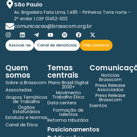
São Paulo
Av. Brigadeiro Faria Lima, 1.485 - Pinheiros Torre norte -
2° andar | CEP 01452-002
comunicacao@brasscom.org.br
Associe-se
Canal de denúncias
Fale conosco
Quem
Temas
Comunicaç
somos
centrais
Notícias
Brasscom
Sobre a Brasscom
Plano Brasil Digital
Press Release
2030+
Associados
Associadas
Movimento
Press Release
Trabalho Ético
Grupos Temáticos
Brasscom
de Trabalho
Data centers
Eventos
Órgãos
Formação de
Estatutários
talentos
Estatuto e Normas
Reforma tributária
Canal de Ética
Posicionamentos