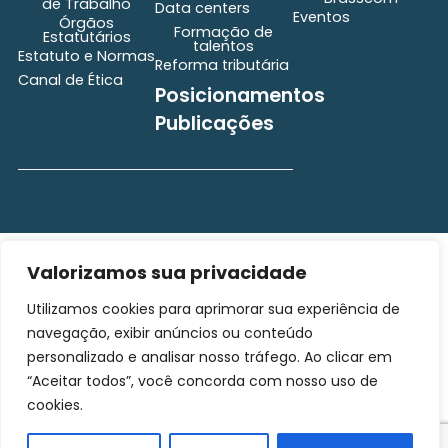
de Trabalho
Data centers
Eventos
Órgãos
Formação de
Estatutários
talentos
Estatuto e Normas
Reforma tributária
Canal de Ética
Posicionamentos
Publicações
secretaria@brasscom.org.br
Valorizamos sua privacidade
Todos os direitos
Estatuto
e Normas
reservados ©2025
Utilizamos cookies para aprimorar sua experiência de
BRASSCOM |
navegação, exibir anúncios ou conteúdo
Orgulhosamente
desenvolvido por
Gim
personalizado e analisar nosso tráfego. Ao clicar em
Digital
“Aceitar todos”, você concorda com nosso uso de
cookies.