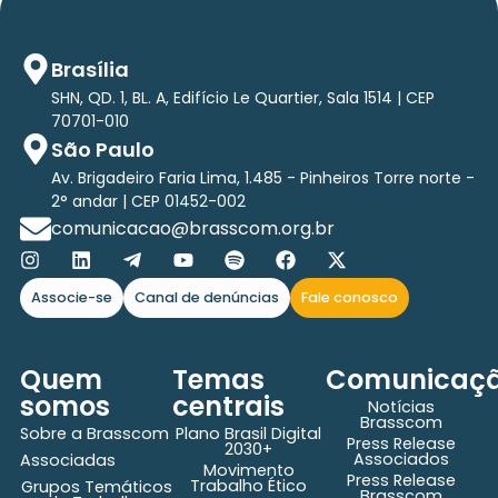
Brasília
SHN, QD. 1, BL. A, Edifício Le Quartier, Sala 1514 | CEP
70701-010
São Paulo
Av. Brigadeiro Faria Lima, 1.485 - Pinheiros Torre norte -
2° andar | CEP 01452-002
comunicacao@brasscom.org.br
Associe-se
Canal de denúncias
Fale conosco
Quem
Temas
Comunicaç
somos
centrais
Notícias
Brasscom
Sobre a Brasscom
Plano Brasil Digital
Press Release
2030+
Associados
Associadas
Movimento
Press Release
Trabalho Ético
Grupos Temáticos
Brasscom