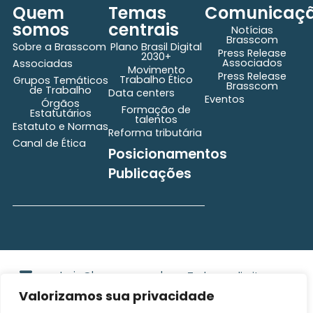
Quem
Temas
Comunicaç
somos
centrais
Notícias
Brasscom
Sobre a Brasscom
Plano Brasil Digital
Press Release
2030+
Associados
Associadas
Movimento
Press Release
Trabalho Ético
Grupos Temáticos
Brasscom
de Trabalho
Data centers
Eventos
Órgãos
Formação de
Estatutários
talentos
Estatuto e Normas
Reforma tributária
Canal de Ética
Posicionamentos
Publicações
secretaria@brasscom.org.br
Todos os direitos
Estatuto
e Normas
reservados ©2025
Valorizamos sua privacidade
BRASSCOM |