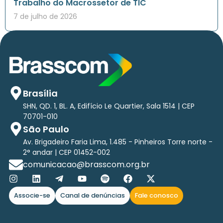
Trabalho do Macrossetor de TIC
7 de julho de 2026
Brasília
SHN, QD. 1, BL. A, Edifício Le Quartier, Sala 1514 | CEP
70701-010
São Paulo
Av. Brigadeiro Faria Lima, 1.485 - Pinheiros Torre norte -
2° andar | CEP 01452-002
comunicacao@brasscom.org.br
Associe-se
Canal de denúncias
Fale conosco