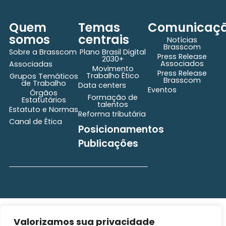
Quem
Temas
Comunicaç
somos
centrais
Notícias
Brasscom
Sobre a Brasscom
Plano Brasil Digital
Press Release
2030+
Associados
Associadas
Movimento
Press Release
Trabalho Ético
Grupos Temáticos
Brasscom
de Trabalho
Data centers
Eventos
Órgãos
Formação de
Estatutários
talentos
Estatuto e Normas
Reforma tributária
Canal de Ética
Posicionamentos
Publicações
secretaria@brasscom.org.br
Todos os direitos
Estatuto
Valorizamos sua privacidade
e Normas