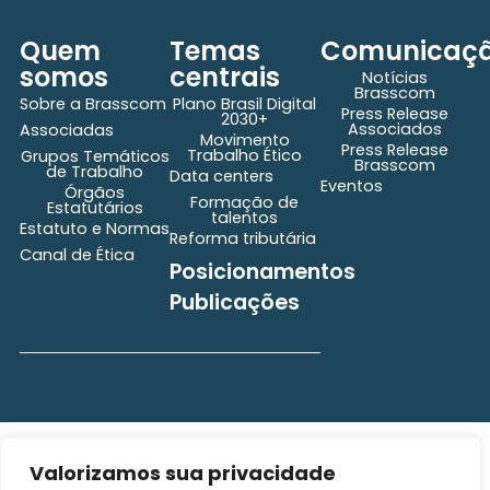
Quem
Temas
Comunicaç
somos
centrais
Notícias
Brasscom
Sobre a Brasscom
Plano Brasil Digital
Press Release
2030+
Associados
Associadas
Movimento
Press Release
Trabalho Ético
Grupos Temáticos
Brasscom
de Trabalho
Data centers
Eventos
Órgãos
Formação de
Estatutários
talentos
Estatuto e Normas
Reforma tributária
Canal de Ética
Posicionamentos
Publicações
secretaria@brasscom.org.br
Todos os direitos
Estatuto
Valorizamos sua privacidade
e Normas
reservados ©2025