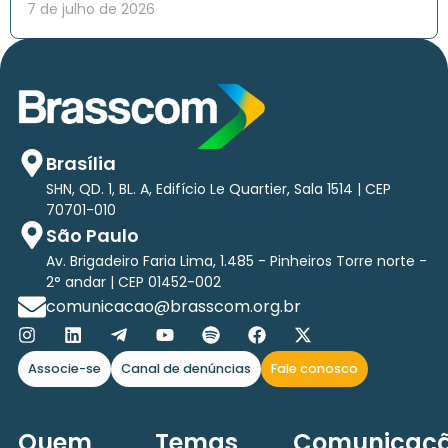
7 de julho de 2026
Brasília
SHN, QD. 1, BL. A, Edifício Le Quartier, Sala 1514 | CEP
70701-010
São Paulo
Av. Brigadeiro Faria Lima, 1.485 - Pinheiros Torre norte -
2° andar | CEP 01452-002
comunicacao@brasscom.org.br
Associe-se
Canal de denúncias
Fale conosco
Quem
Temas
Comunicaç