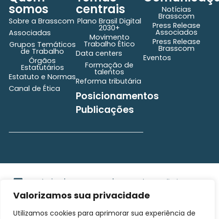
somos
centrais
Notícias
Brasscom
Sobre a Brasscom
Plano Brasil Digital
Press Release
2030+
Associados
Associadas
Movimento
Press Release
Trabalho Ético
Grupos Temáticos
Brasscom
de Trabalho
Data centers
Eventos
Órgãos
Formação de
Estatutários
talentos
Estatuto e Normas
Reforma tributária
Canal de Ética
Posicionamentos
Publicações
secretaria@brasscom.org.br
Todos os direitos
Estatuto
e Normas
reservados ©2025
Valorizamos sua privacidade
BRASSCOM |
Orgulhosamente
Utilizamos cookies para aprimorar sua experiência de