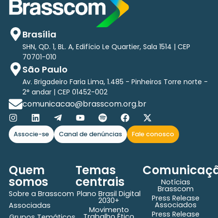
Brasília
SHN, QD. 1, BL. A, Edifício Le Quartier, Sala 1514 | CEP
70701-010
São Paulo
Av. Brigadeiro Faria Lima, 1.485 - Pinheiros Torre norte -
2° andar | CEP 01452-002
comunicacao@brasscom.org.br
Associe-se
Canal de denúncias
Fale conosco
Quem
Temas
Comunicaç
somos
centrais
Notícias
Brasscom
Sobre a Brasscom
Plano Brasil Digital
Press Release
2030+
Associados
Associadas
Movimento
Press Release
Trabalho Ético
Grupos Temáticos