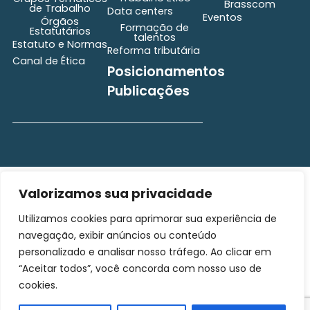
Brasscom
de Trabalho
Data centers
Eventos
Órgãos
Formação de
Estatutários
talentos
Estatuto e Normas
Reforma tributária
Canal de Ética
Posicionamentos
Publicações
Valorizamos sua privacidade
secretaria@brasscom.org.br
Todos os direitos
Estatuto
e Normas
reservados ©2025
Utilizamos cookies para aprimorar sua experiência de
BRASSCOM |
navegação, exibir anúncios ou conteúdo
Orgulhosamente
desenvolvido por
Gim
personalizado e analisar nosso tráfego. Ao clicar em
Digital
“Aceitar todos”, você concorda com nosso uso de
cookies.