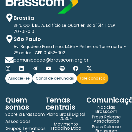
Brasília
SHN, QD. 1, BL. A, Edifício Le Quartier, Sala 1514 | CEP
70701-010
São Paulo
Av. Brigadeiro Faria Lima, 1.485 - Pinheiros Torre norte -
2° andar | CEP 01452-002
comunicacao@brasscom.org.br
Associe-se
Canal de denúncias
Fale conosco
Quem
Temas
Comunicaç
somos
centrais
Notícias
Brasscom
Sobre a Brasscom
Plano Brasil Digital
Press Release
2030+
Associados
Associadas
Movimento
Press Release
Trabalho Ético
Grupos Temáticos
Brasscom