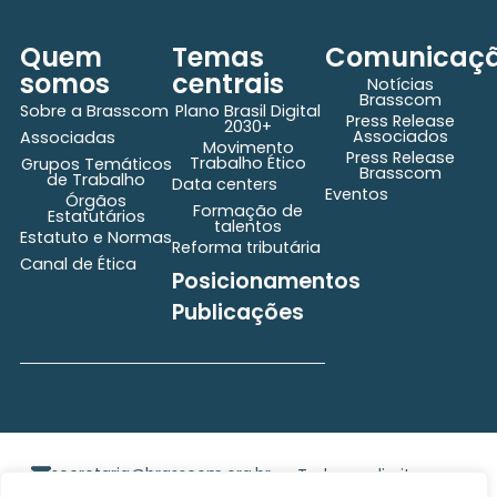
Quem
Temas
Comunicaç
somos
centrais
Notícias
Brasscom
Sobre a Brasscom
Plano Brasil Digital
Press Release
2030+
Associados
Associadas
Movimento
Press Release
Trabalho Ético
Grupos Temáticos
Brasscom
de Trabalho
Data centers
Eventos
Órgãos
Formação de
Estatutários
talentos
Estatuto e Normas
Reforma tributária
Canal de Ética
Posicionamentos
Publicações
secretaria@brasscom.org.br
Todos os direitos
Estatuto
e Normas