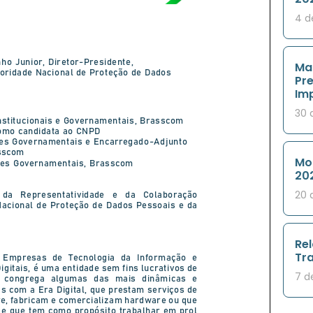
4 d
Ma
Pre
Im
30 
Mon
20
20 
Re
Tr
7 d