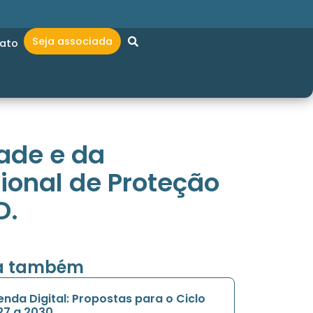
Seja associada
ato
ade e da
ional de Proteção
D.
ia também
nda Digital: Propostas para o Ciclo
27 a 2030