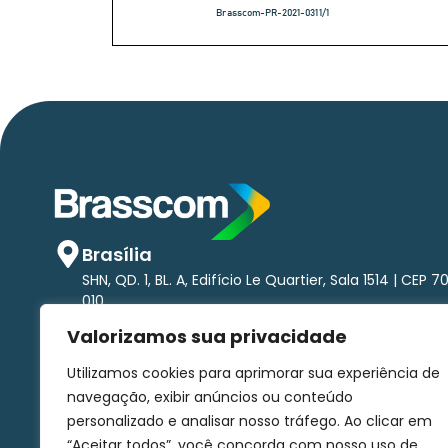
Brasília
SHN, QD. 1, BL. A, Edifício Le Quartier, Sala 1514 | CEP 7
010
São Paulo
Valorizamos sua privacidade
Av. Brigadeiro Faria Lima, 1.485 - Pinheiros Torre nort
andar | CEP 01452-002
Utilizamos cookies para aprimorar sua experiência de
comunicacao@brasscom.org.br
navegação, exibir anúncios ou conteúdo
personalizado e analisar nosso tráfego. Ao clicar em
“Aceitar todos”, você concorda com nosso uso de