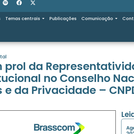
s
Temas centrais
Publicações
Comunicação
Cont
tal
 prol da Representativid
tucional no Conselho Nac
 e da Privacidade – CNP
Le
Age
20